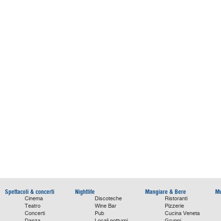
Spettacoli & concerti
Nightlife
Mangiare & Bere
Mu
Cinema
Discoteche
Ristoranti
Teatro
Wine Bar
Pizzerie
Concerti
Pub
Cucina Veneta
Danza
Locali notturni
Gruppi