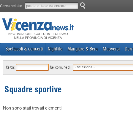
Cerca nel sito
INFORMAZIONI - CULTURA - TURISMO
NELLA PROVINCIA DI VICENZA
Spettacoli & concerti
Nightlife
Mangiare & Bere
Muoversi
Dorm
Cerca:
Nel comune di:
- seleziona -
Squadre sportive
Non sono stati trovati elementi