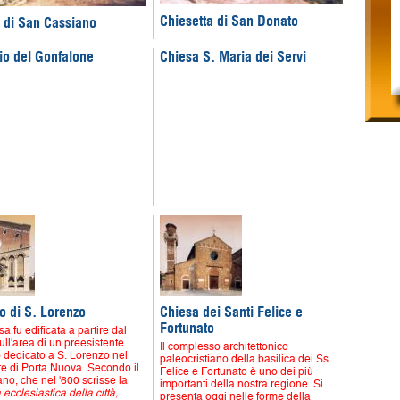
Chiesetta di San Donato
 di San Cassiano
io del Gonfalone
Chiesa S. Maria dei Servi
o di S. Lorenzo
Chiesa dei Santi Felice e
Fortunato
a fu edificata a partire dal
ull'area di un preesistente
Il complesso architettonico
o dedicato a S. Lorenzo nel
paleocristiano della basilica dei Ss.
re di Porta Nuova. Secondo il
Felice e Fortunato è uno dei più
no, che nel '600 scrisse la
importanti della nostra regione. Si
 ecclesiastica della città,
presenta oggi nelle forme della