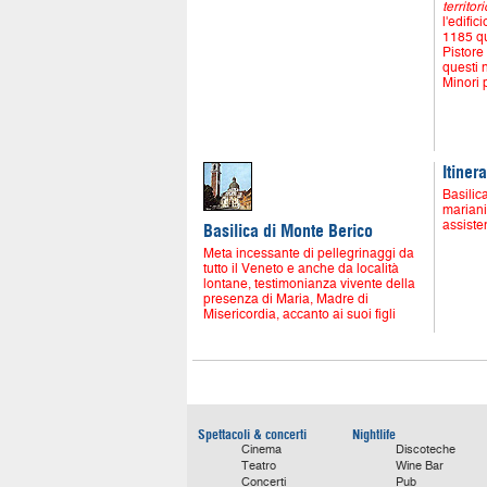
territor
l'edific
1185 q
Pistore
questi 
Minori 
Itiner
Basilic
mariani
assiste
Basilica di Monte Berico
Meta incessante di pellegrinaggi da
tutto il Veneto e anche da località
lontane, testimonianza vivente della
presenza di Maria, Madre di
Misericordia, accanto ai suoi figli
Spettacoli & concerti
Nightlife
Cinema
Discoteche
Teatro
Wine Bar
Concerti
Pub