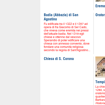
Eremo
Badia (Abbazia) di San
Orator
Agostino
Fu edificata tra il 1322 e il 1357 ad
opera di fra Giacomo di Ser Cado,
che viveva come eremita nei pressi
dell'attuale badia. Nel 1319 egli
chiese e ottenne dal vescovo
Sperandio di poter edificare una
chiesa con annesso convento, dove
fondare una comunità religiosa
secondo la regola di Sant'Agostino...
Chiesa di S. Corona
Tempi
La chies
1280, s
oratori
quartie
Barbara
Historia