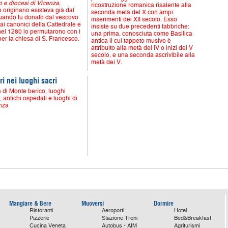
io e diocesi di Vicenza
,
ricostruzione romanica risalente alla
io originario esisteva già dal
seconda metà del X con ampi
uando fu donato dal vescovo
inserimenti dei XII secolo. Esso
 ai canonici della Cattedrale e
insiste su due precedenti fabbriche:
nel 1280 lo permutarono con i
una prima, conosciuta come Basilica
per la chiesa di S. Francesco.
antica il cui tappeto musivo è
attribuito alla metà del IV o inizi dei V
secolo, e una seconda ascrivibile alla
metà dei V.
ari nei luoghi sacri
a di Monte berico, luoghi
, antichi ospedali e luoghi di
nza
Mangiare & Bere
Muoversi
Dormire
Ristoranti
Aeroporti
Hotel
Pizzerie
Stazione Treni
Bed&Breakfast
Cucina Veneta
Autobus - AIM
Agriturismi