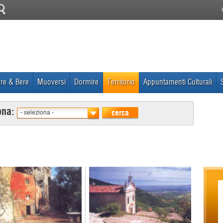
re & Bere
Muoversi
Dormire
Territorio
Appuntamenti Culturali
ona:
cerca
- seleziona -