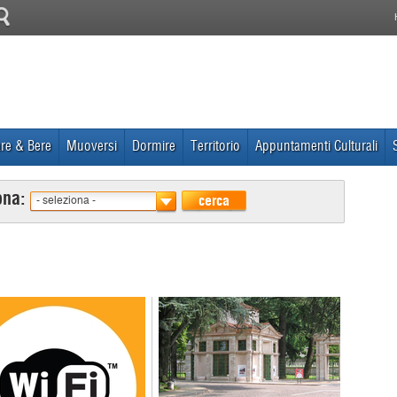
re & Bere
Muoversi
Dormire
Territorio
Appuntamenti Culturali
ona:
cerca
- seleziona -