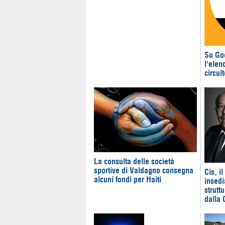
Su Go
l'elen
circui
La consulta delle società
sportive di Valdagno consegna
Cis, il
alcuni fondi per Haiti
insed
strutt
dalla 