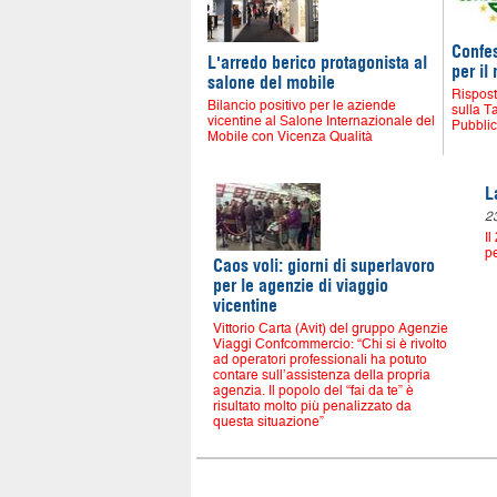
Confes
L'arredo berico protagonista al
per il
salone del mobile
Rispost
Bilancio positivo per le aziende
sulla 
vicentine al Salone Internazionale del
Pubbli
Mobile con Vicenza Qualità
L
2
Il
pe
Caos voli: giorni di superlavoro
per le agenzie di viaggio
vicentine
Vittorio Carta (Avit) del gruppo Agenzie
Viaggi Confcommercio: “Chi si è rivolto
ad operatori professionali ha potuto
contare sull’assistenza della propria
agenzia. Il popolo del “fai da te” è
risultato molto più penalizzato da
questa situazione”