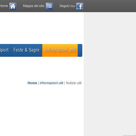
Home
Mappa del sito
Seguici su
Sport
Feste & Sagre
Informazioni utili
Home
|
Informazioni utili
| Notizie utili