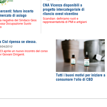
CNA Vicenza disponibili a
progetto intercategoriale di
ercenti: futuro incerto
rilancio ovest vicentino
 mercato di asiago
Scandian: definiamo ruoli e
a negativa del Sindaco Gios
rappresentatività di PMI e artigiani
Tassa Occupazione Suolo
co
a Cisl ripensa se stessa.
3/04/2010
 23 aprile un nuovo incontro del corso
r Giovani Dirigenti.
Tutti i buoni motivi per iniziare a
consumare l'olio di CBD