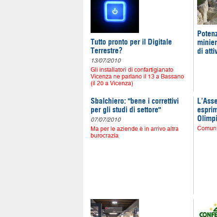
Potenz
Tutto pronto per il Digitale
minier
Terrestre?
di atti
13/07/2010
Gli installatori di confartigianato
Vicenza ne parlano il 13 a Bassano
(il 20 a Vicenza)
Sbalchiero: "bene i correttivi
L’Asse
per gli studi di settore"
esprim
Olimp
07/07/2010
Comuni
Ma per le aziende è in arrivo altra
burocrazia