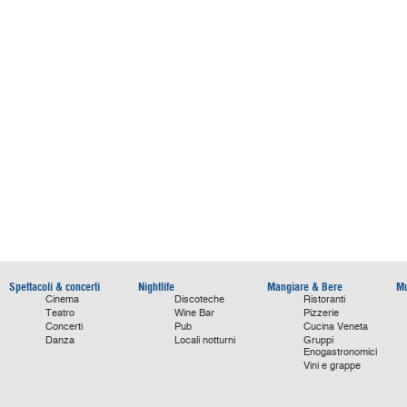
Spettacoli & concerti
Nightlife
Mangiare & Bere
Mu
Cinema
Discoteche
Ristoranti
Teatro
Wine Bar
Pizzerie
Concerti
Pub
Cucina Veneta
Danza
Locali notturni
Gruppi
Enogastronomici
Vini e grappe