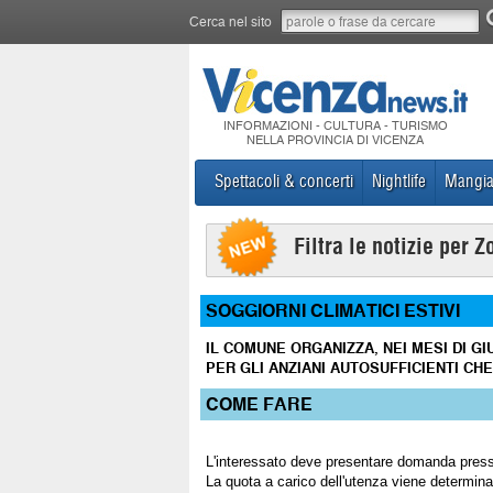
Cerca nel sito
INFORMAZIONI - CULTURA - TURISMO
NELLA PROVINCIA DI VICENZA
Spettacoli & concerti
Nightlife
Mangia
Filtra le notizie per Z
SOGGIORNI CLIMATICI ESTIVI
IL COMUNE ORGANIZZA, NEI MESI DI G
PER GLI ANZIANI AUTOSUFFICIENTI CHE
COME FARE
L'interessato deve presentare domanda presso
La quota a carico dell'utenza viene determinat