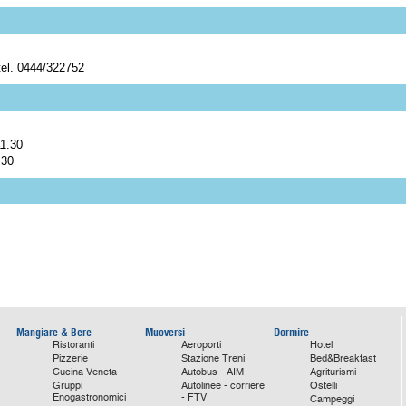
 tel. 0444/322752
11.30
.30
Mangiare & Bere
Muoversi
Dormire
Ristoranti
Aeroporti
Hotel
Pizzerie
Stazione Treni
Bed&Breakfast
Cucina Veneta
Autobus - AIM
Agriturismi
Gruppi
Autolinee - corriere
Ostelli
Enogastronomici
- FTV
Campeggi