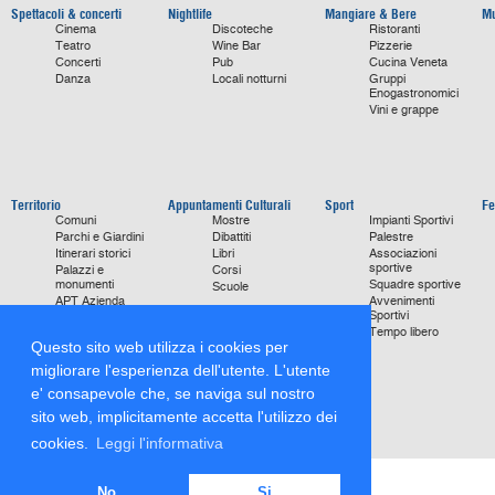
Spettacoli & concerti
Nightlife
Mangiare & Bere
Mu
Cinema
Discoteche
Ristoranti
Teatro
Wine Bar
Pizzerie
Concerti
Pub
Cucina Veneta
Danza
Locali notturni
Gruppi
Enogastronomici
Vini e grappe
Territorio
Appuntamenti Culturali
Sport
Fe
Comuni
Mostre
Impianti Sportivi
Parchi e Giardini
Dibattiti
Palestre
Itinerari storici
Libri
Associazioni
sportive
Palazzi e
Corsi
monumenti
Squadre sportive
Scuole
APT Azienda
Avvenimenti
Promozione
Sportivi
Turismo
Tempo libero
Questo sito web utilizza i cookies per
Ville
Chiese
migliorare l'esperienza dell'utente. L'utente
monumentali
e' consapevole che, se naviga sul nostro
Storie di Successo
Focus on
sito web, implicitamente accetta l'utilizzo dei
cookies.
Leggi l'informativa
No
Si