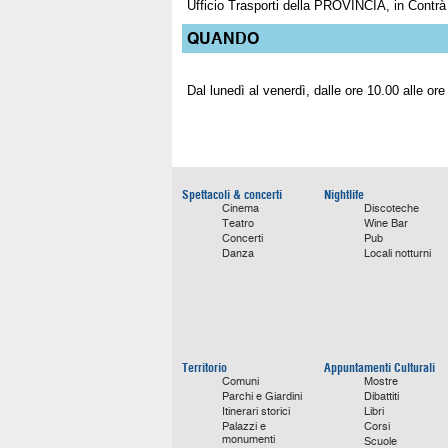
Ufficio Trasporti della PROVINCIA, in Contrà
QUANDO
Dal lunedì al venerdì, dalle ore 10.00 alle ore
Spettacoli & concerti
Nightlife
Cinema
Discoteche
Teatro
Wine Bar
Concerti
Pub
Danza
Locali notturni
Territorio
Appuntamenti Culturali
Comuni
Mostre
Parchi e Giardini
Dibattiti
Itinerari storici
Libri
Palazzi e
Corsi
monumenti
Scuole