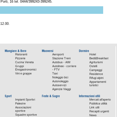
 Porti, 16 tel. 0444/399243-399245.
 12.00.
Mangiare & Bere
Muoversi
Dormire
Ristoranti
Aeroporti
Hotel
Pizzerie
Stazione Treni
Bed&Breakfast
Cucina Veneta
Autobus - AIM
Agriturismi
Gruppi
Autolinee - corriere
Ostelli
Enogastronomici
- FTV
Campeggi
Vini e grappe
Taxi
Residence
Noleggio bici
Rifugi alpini
Autonoleggio
Appartamenti
Autoservizi
turistici
Agenzie Viaggi
Sport
Feste & Sagre
Informazioni utili
Impianti Sportivi
Mercati all'aperto
Palestre
Pubblica utilità
Associazioni
Link utili
sportive
Recapiti urgenti
Squadre sportive
News