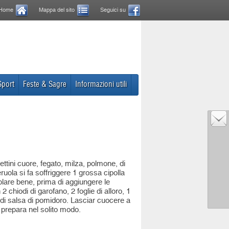
Home
Mappa del sito
Seguici su
Sport
Feste & Sagre
Informazioni utili
ettini cuore, fegato, milza, polmone, di
eruola si fa soffriggere 1 grossa cipolla
olare bene, prima di aggiungere le
chiodi di garofano, 2 foglie di alloro, 1
o di salsa di pomidoro. Lasciar cuocere a
i prepara nel solito modo.