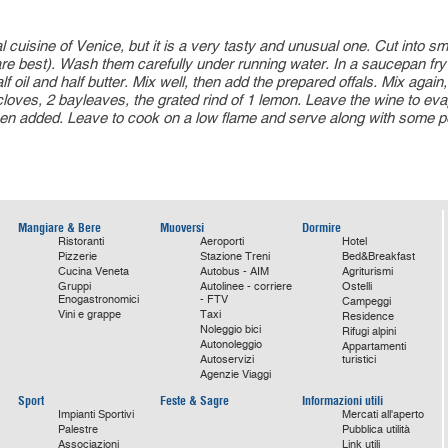
l cuisine of Venice, but it is a very tasty and unusual one. Cut into sma
ls are best). Wash them carefully under running water. In a saucepan fr
 oil and half butter. Mix well, then add the prepared offals. Mix again
 cloves, 2 bayleaves, the grated rind of 1 lemon. Leave the wine to ev
 added. Leave to cook on a low flame and serve along with some pole
Mangiare & Bere
Muoversi
Dormire
Ristoranti
Aeroporti
Hotel
Pizzerie
Stazione Treni
Bed&Breakfast
Cucina Veneta
Autobus - AIM
Agriturismi
Gruppi
Autolinee - corriere
Ostelli
Enogastronomici
- FTV
Campeggi
Vini e grappe
Taxi
Residence
Noleggio bici
Rifugi alpini
Autonoleggio
Appartamenti
Autoservizi
turistici
Agenzie Viaggi
Sport
Feste & Sagre
Informazioni utili
Impianti Sportivi
Mercati all'aperto
Palestre
Pubblica utilità
Associazioni
Link utili