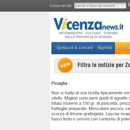
Cerca nel sito
INFORMAZIONI - CULTURA - TURISMO
NELLA PROVINCIA DI VICENZA
Spettacoli & concerti
Nightlife
Mangia
Filtra le notizie per Z
Picaglia
Non si tratta di una ricetta tipicamente ve
vitello. Migliori sono però quelli di agnello
tritata insieme a 150 gr. di pancetta, pr
frattaglie preparate. Mescolare ancora, sa
scorza di limone grattugiata. Lasciar evap
fuoco lento e servire con contorno di polent