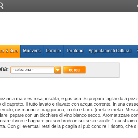
re & Bere
Muoversi
Dormire
Territorio
Appuntamenti Culturali
ona:
cerca
- seleziona -
neziania ma è estrosa, insolita, e gustosa. Si prepara tagliando a pezz
 o di capretto. Il tutto lavato e rilavato con acqua corrente. In una cass
ezzemolo, rosmarino e maggiorana, in olio e burro (metà e metà). Mesc
lare, pepare con un bicchiere di vino bianco secco. Aromatizzare con 2 
orare il vino e bagnare poi con brodo in cui ci sia sciolto 1 cucchiain
a. Con gli eventuali resti della picaglia si può condire il risotto, che s