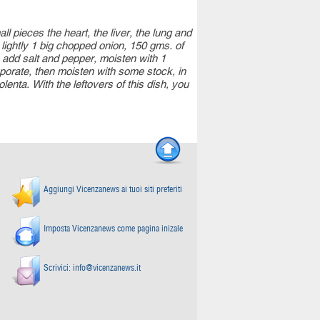
ll pieces the heart, the liver, the lung and
y lightly 1 big chopped onion, 150 gms. of
, add salt and pepper, moisten with 1
aporate, then moisten with some stock, in
nta. With the leftovers of this dish, you
Aggiungi Vicenzanews ai tuoi siti preferiti
Imposta Vicenzanews come pagina inizale
Scrivici:
info@vicenzanews.it