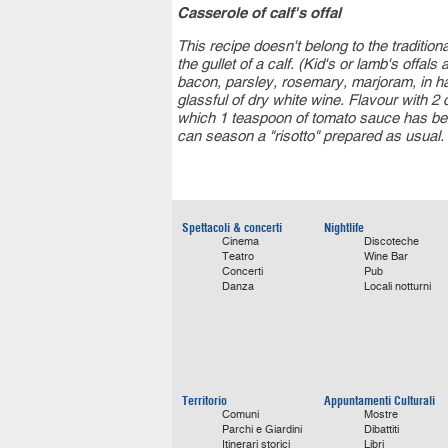
Casserole of calf's offal
This recipe doesn't belong to the traditiona
the gullet of a calf. (Kid's or lamb's offa
bacon, parsley, rosemary, marjoram, in half
glassful of dry white wine. Flavour with 2
which 1 teaspoon of tomato sauce has been
can season a "risotto" prepared as usual.
Spettacoli & concerti
Nightlife
Cinema
Discoteche
Teatro
Wine Bar
Concerti
Pub
Danza
Locali notturni
Territorio
Appuntamenti Culturali
Comuni
Mostre
Parchi e Giardini
Dibattiti
Itinerari storici
Libri