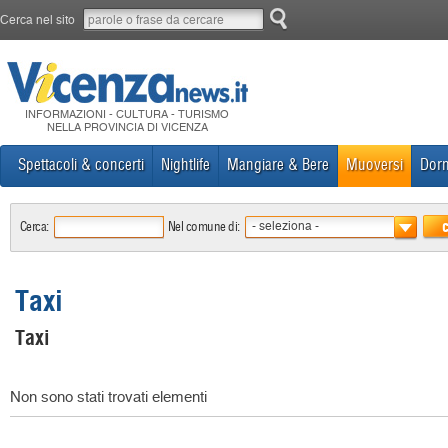
Cerca nel sito
INFORMAZIONI - CULTURA - TURISMO
NELLA PROVINCIA DI VICENZA
Spettacoli & concerti
Nightlife
Mangiare & Bere
Muoversi
Dorm
Cerca:
Nel comune di:
- seleziona -
Taxi
Taxi
Non sono stati trovati elementi