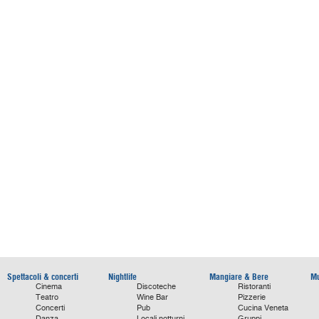
Spettacoli & concerti
Nightlife
Mangiare & Bere
Mu
Cinema
Discoteche
Ristoranti
Teatro
Wine Bar
Pizzerie
Concerti
Pub
Cucina Veneta
Danza
Locali notturni
Gruppi