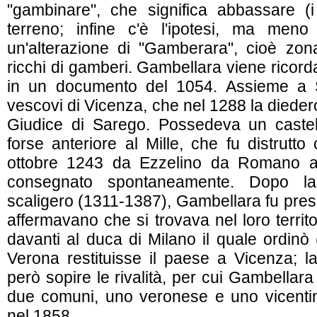
"gambinare", che significa abbassare (
terreno; infine c'è l'ipotesi, ma meno
un'alterazione di "Gamberara", cioè zon
ricchi di gamberi. Gambellara viene ricorda
in un documento del 1054. Assieme a S
vescovi di Vicenza, che nel 1288 la dieder
Giudice di Sarego. Possedeva un castell
forse anteriore al Mille, che fu distrutt
ottobre 1243 da Ezzelino da Romano al
consegnato spontaneamente. Dopo la
scaligero (1311-1387), Gambellara fu presa
affermavano che si trovava nel loro territor
davanti al duca di Milano il quale ordinò
Verona restituisse il paese a Vicenza; 
però sopire le rivalità, per cui Gambellara
due comuni, uno veronese e uno vicentino
nel 1858.