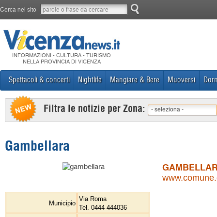
Cerca nel sito
INFORMAZIONI - CULTURA - TURISMO
NELLA PROVINCIA DI VICENZA
Spettacoli & concerti
Nightlife
Mangiare & Bere
Muoversi
Dorm
Filtra le notizie per Zona:
- seleziona -
Gambellara
GAMBELLA
www.comune.ga
Via Roma
Municipio
Tel. 0444-444036