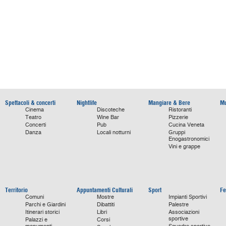
Spettacoli & concerti
Nightlife
Mangiare & Bere
Mu
Cinema
Discoteche
Ristoranti
Teatro
Wine Bar
Pizzerie
Concerti
Pub
Cucina Veneta
Danza
Locali notturni
Gruppi
Enogastronomici
Vini e grappe
Territorio
Appuntamenti Culturali
Sport
Fe
Comuni
Mostre
Impianti Sportivi
Parchi e Giardini
Dibattiti
Palestre
Itinerari storici
Libri
Associazioni
sportive
Palazzi e
Corsi