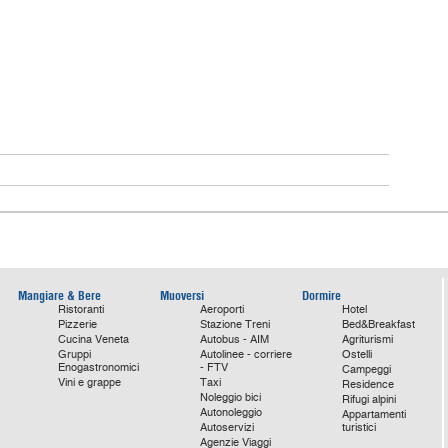
Mangiare & Bere
Muoversi
Dormire
Ristoranti
Aeroporti
Hotel
Pizzerie
Stazione Treni
Bed&Breakfast
Cucina Veneta
Autobus - AIM
Agriturismi
Gruppi
Autolinee - corriere
Ostelli
Enogastronomici
- FTV
Campeggi
Vini e grappe
Taxi
Residence
Noleggio bici
Rifugi alpini
Autonoleggio
Appartamenti
Autoservizi
turistici
Agenzie Viaggi