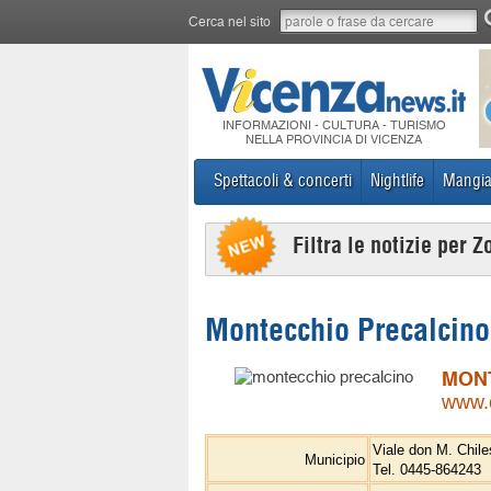
Cerca nel sito
INFORMAZIONI - CULTURA - TURISMO
NELLA PROVINCIA DI VICENZA
Spettacoli & concerti
Nightlife
Mangia
Filtra le notizie per Z
Montecchio Precalcino
MON
www.c
Viale don M. Chile
Municipio
Tel. 0445-864243