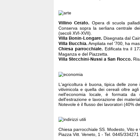
Villino Cerato.
Opera di scuola palladia
Conserva sopra la serliana centrale dei 
(secoli XVI-XVII).
Villa Bonin-Longare.
Disegnata dal Cair
Villa Bucchia.
Ampliata nel '700, ha mass
Chiesa parrocchiale.
Edificata tra il 1
Maganza e del Piazzetta.
Villa Stecchini-Nussi a San Rocco.
Risa
L'agricoltura è buona, tipica delle zone i
vitivinicola e quella dei cereali oltre ag
nell'economia locale, è formata da
dell'estrazione e lavorazione dei materiali
Notevole è il flusso dei lavoratori (40% del
Chiesa parrocchiale SS. Modesto, Vito e
Piazza Vitt. Veneto, 1 - Tel. 0445/334271