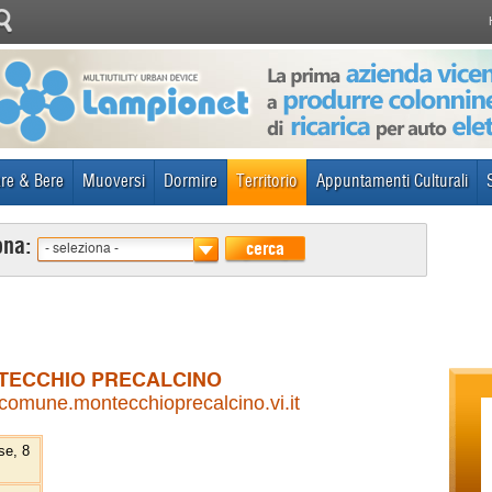
re & Bere
Muoversi
Dormire
Territorio
Appuntamenti Culturali
ona:
cerca
- seleziona -
TECCHIO PRECALCINO
omune.montecchioprecalcino.vi.it
se, 8