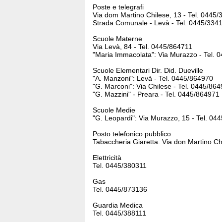
Poste e telegrafi
Via dom Martino Chilese, 13 - Tel. 0445
Strada Comunale - Levà - Tel. 0445/334
Scuole Materne
Via Levà, 84 - Tel. 0445/864711
"Maria Immacolata": Via Murazzo - Tel. 
Scuole Elementari Dir. Did. Dueville
"A. Manzoni": Levà - Tel. 0445/864970
"G. Marconi": Via Chilese - Tel. 0445/86
"G. Mazzini" - Preara - Tel. 0445/864971
Scuole Medie
"G. Leopardi": Via Murazzo, 15 - Tel. 04
Posto telefonico pubblico
Tabaccheria Giaretta: Via don Martino Chi
Elettricità
Tel. 0445/380311
Gas
Tel. 0445/873136
Guardia Medica
Tel. 0445/388111