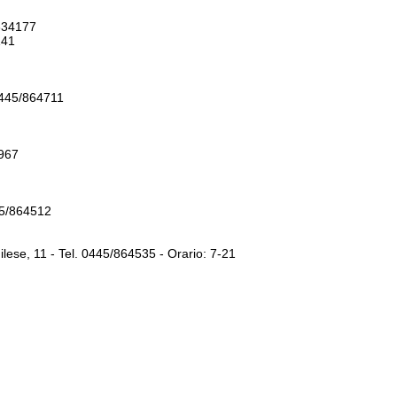
/334177
141
0445/864711
4967
45/864512
lese, 11 - Tel. 0445/864535 - Orario: 7-21