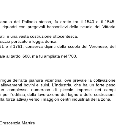
na o del Palladio stesso, fu eretto tra il 1540 e il 1545.
riquadri con pregevoli bassorilievi della scuola del Vittoria
ati, è una vasta costruzione ottocentesca.
iccio porticato e loggia dorica.
731 e il 1761, conserva dipinti della scuola del Veronese, del
le al tardo '600, ma fu ampliata nel '700.
rrigue dell'alta pianura vicentina, ove prevale la coltivazione
li allevamenti bovini e suini. L'industria, che ha un forte peso
 un complesso numeroso di piccole imprese nei campi
 per l'edilizia, della lavorazione del legno e delle costruzioni.
la forza attiva) verso i maggiori centri industriali della zona.
 Crescenzia Martire