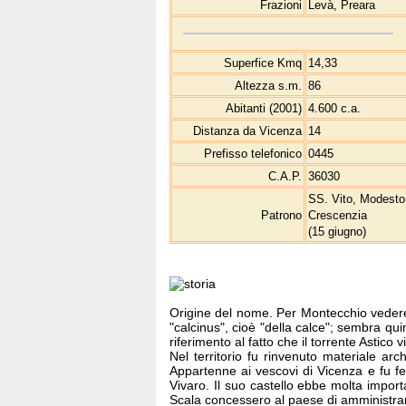
Frazioni
Levà, Preara
Superfice Kmq
14,33
Altezza s.m.
86
Abitanti (2001)
4.600 c.a.
Distanza da Vicenza
14
Prefisso telefonico
0445
C.A.P.
36030
SS. Vito, Modesto
Patrono
Crescenzia
(15 giugno)
Origine del nome. Per Montecchio vedere
"calcinus", cioè "della calce"; sembra qui
riferimento al fatto che il torrente Astico 
Nel territorio fu rinvenuto materiale a
Appartenne ai vescovi di Vicenza e fu feu
Vivaro. Il suo castello ebbe molta import
Scala concessero al paese di amministr