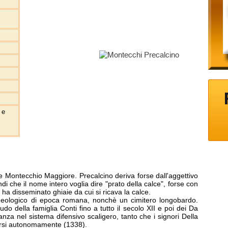
 e
 Montecchio Maggiore. Precalcino deriva forse dall'aggettivo
ndi che il nome intero voglia dire "prato della calce", forse con
vi ha disseminato ghiaie da cui si ricava la calce.
rcheologico di epoca romana, nonchè un cimitero longobardo.
do della famiglia Conti fino a tutto il secolo XII e poi dei Da
anza nel sistema difensivo scaligero, tanto che i signori Della
arsi autonomamente (1338).