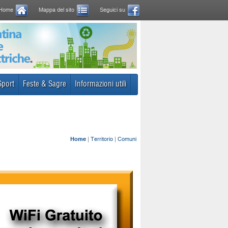
Home
Mappa del sito
Seguici su
Sport
Feste & Sagre
Informazioni utili
Home
|
Territorio
|
Comuni