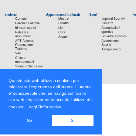
Territorio
Appuntamenti Culturali
Sport
Fe
Comuni
Mostre
Impianti Sportivi
Parchi e Giardini
Dibattiti
Palestre
Itinerari storici
Libri
Associazioni
sportive
Palazzi e
Corsi
monumenti
Squadre sportive
Scuole
APT Azienda
Avvenimenti
Promozione
Sportivi
Turismo
Tempo libero
Ville
Chiese
monumentali
Storie di Successo
Focus on
Questo sito web utilizza i cookies per
migliorare l'esperienza dell'utente. L'utente
e' consapevole che, se naviga sul nostro
sito web, implicitamente accetta l'utilizzo dei
cookies.
Leggi l'informativa
No
Si