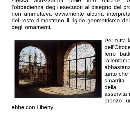
stessa attrezzatura delle loro officine. 
l'obbedienza degli esecutori al disegno del pro
non ammetteva ovviamente alcuna interpret
del resto dimostrano il rigido geometrismo dell
degli ornamenti.
Per tutta 
dell'Ottoce
ferro bat
rallentam
abbasta
tanto che
smarrita
della f
asservita a
bronzo un
ebbe con Liberty.