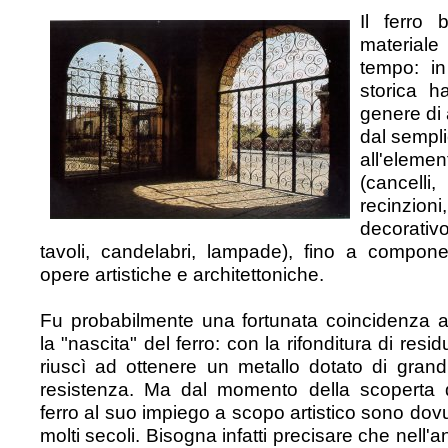
Il ferro 
materiale
tempo: i
storica h
genere di 
dal sempl
all'elemen
(cancel
recinzion
decorat
tavoli, candelabri, lampade), fino a compone
opere artistiche e architettoniche.
Fu probabilmente una fortunata coincidenza 
la "nascita" del ferro: con la rifonditura di resid
riuscì ad ottenere un metallo dotato di grandi
resistenza. Ma dal momento della scoperta d
ferro al suo impiego a scopo artistico sono dovu
molti secoli. Bisogna infatti precisare che nell'ant