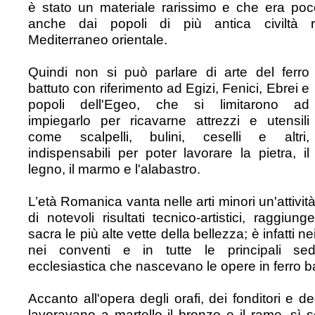
è stato un materiale rarissimo e che era po
anche dai popoli di più antica civiltà r
Mediterraneo orientale.
Quindi non si può parlare di arte del ferro
battuto con riferimento ad Egizi, Fenici, Ebrei e
popoli dell'Egeo, che si limitarono ad
impiegarlo per ricavarne attrezzi e utensili
come scalpelli, bulini, ceselli e altri,
indispensabili per poter lavorare la pietra, il
legno, il marmo e l'alabastro.
L’età Romanica vanta nelle arti minori un'attivit
di notevoli risultati tecnico-artistici, raggiung
sacra le più alte vette della bellezza; è infatti n
nei conventi e in tutte le principali sed
ecclesiastica che nascevano le opere in ferro ba
Accanto all'opera degli orafi, dei fonditori e deg
lavoravano a martello il bronzo e il rame, sì 