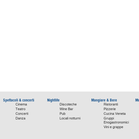
Spettacoli & concerti
Nightlife
Mangiare & Bere
Mu
Cinema
Discoteche
Ristoranti
Teatro
Wine Bar
Pizzerie
Concerti
Pub
Cucina Veneta
Danza
Locali notturni
Gruppi
Enogastronomici
Vini e grappe