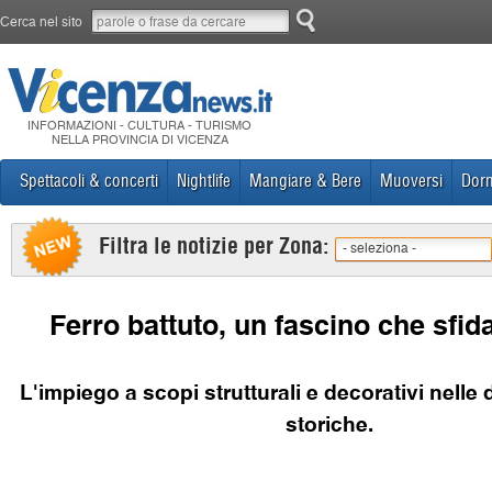
Cerca nel sito
INFORMAZIONI - CULTURA - TURISMO
NELLA PROVINCIA DI VICENZA
Spettacoli & concerti
Nightlife
Mangiare & Bere
Muoversi
Dorm
Filtra le notizie per Zona:
- seleziona -
Ferro battuto, un fascino che sfid
L'impiego a scopi strutturali e decorativi nelle
storiche.