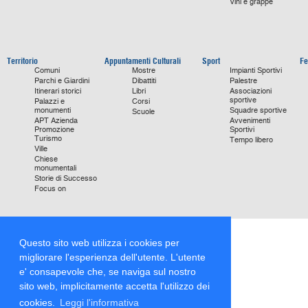
Vini e grappe
Territorio
Appuntamenti Culturali
Sport
Fe
Comuni
Mostre
Impianti Sportivi
Parchi e Giardini
Dibattiti
Palestre
Itinerari storici
Libri
Associazioni
sportive
Palazzi e
Corsi
monumenti
Squadre sportive
Scuole
APT Azienda
Avvenimenti
Promozione
Sportivi
Turismo
Tempo libero
Ville
Chiese
monumentali
Storie di Successo
Focus on
Questo sito web utilizza i cookies per
migliorare l'esperienza dell'utente. L'utente
e' consapevole che, se naviga sul nostro
sito web, implicitamente accetta l'utilizzo dei
cookies.
Leggi l'informativa