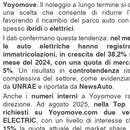
Yoyomove
. Il noleggio a lungo termine si 
una scelta che consente di ridurre l’
favorendo il ricambio del parco auto con ve
ibridi
elettrici
spesso
o
.
nel me
I dati confermano questa tendenza:
le auto elettriche hanno regist
immatricolazioni, in crescita del 38,2% 
mese del 2024, con una quota di mercat
5%
controtendenza
. Un risultato in
ris
complessiva del settore, come evidenziato
UNRAE
NewsAuto
da
e riportata da
.
numeri interni
Anche i
a Yoyomove rac
nella Top 
direzione. Ad agosto 2025,
richiesti su Yoyomove.com due v
ELECTRIC
, con un livello di interesse c
15%
la quota attuale del market share del