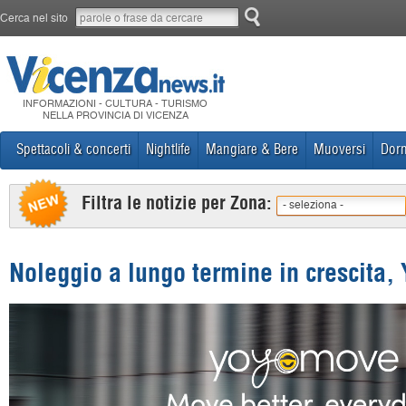
Cerca nel sito
INFORMAZIONI - CULTURA - TURISMO
NELLA PROVINCIA DI VICENZA
Spettacoli & concerti
Nightlife
Mangiare & Bere
Muoversi
Dorm
Filtra le notizie per Zona:
- seleziona -
Noleggio a lungo termine in crescita,