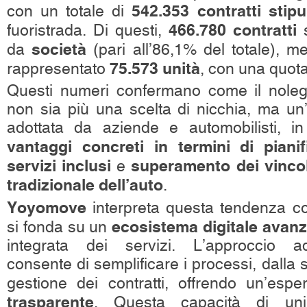
542.353 contratti stipul
con un totale di
466.780 contratti
fuoristrada. Di questi,
s
società
da
(pari all’86,1% del totale), m
75.573 unità
rappresentato
, con una quot
Questi numeri confermano come il noleg
non sia più una scelta di nicchia, ma u
adottata da aziende e automobilisti, in
vantaggi concreti in termini di pianif
servizi inclusi
superamento dei vincoli
e
tradizionale dell’auto
.
Yoyomove
interpreta questa tendenza c
ecosistema digitale avan
si fonda su un
integrata dei servizi. L’approccio ad
consente di semplificare i processi, dalla s
gestione dei contratti, offrendo un’esp
trasparente
. Questa capacità di u