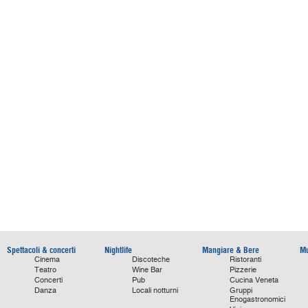
Spettacoli & concerti
Nightlife
Mangiare & Bere
Mu
Cinema
Discoteche
Ristoranti
Teatro
Wine Bar
Pizzerie
Concerti
Pub
Cucina Veneta
Danza
Locali notturni
Gruppi
Enogastronomici