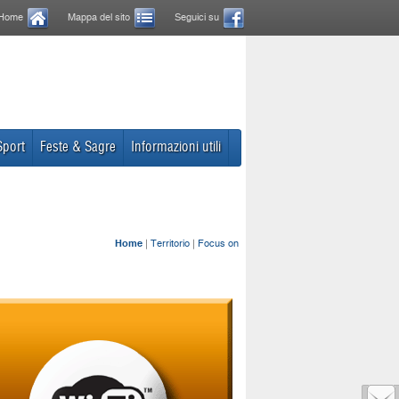
Home
Mappa del sito
Seguici su
Sport
Feste & Sagre
Informazioni utili
Home
|
Territorio
|
Focus on