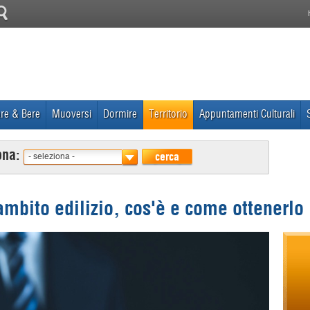
re & Bere
Muoversi
Dormire
Territorio
Appuntamenti Culturali
ona:
cerca
- seleziona -
ambito edilizio, cos'è e come ottenerlo