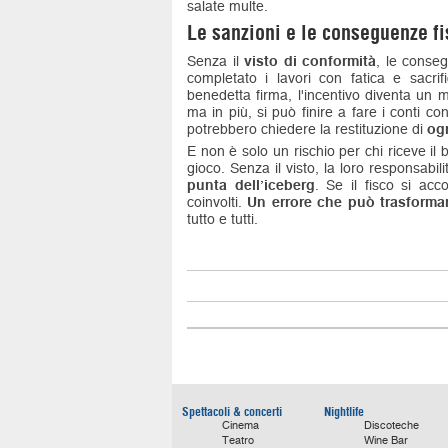
salate multe.
Le sanzioni e le conseguenze fis
Senza il
visto di conformità
, le conseg
completato i lavori con fatica e sacrif
benedetta firma, l'incentivo diventa un 
ma in più, si può finire a fare i conti c
potrebbero chiedere la restituzione di
og
E non è solo un rischio per chi riceve il 
gioco. Senza il visto, la loro responsabi
punta dell’iceberg
. Se il fisco si acco
coinvolti.
Un errore che può trasformar
tutto e tutti.
Spettacoli & concerti
Nightlife
Cinema
Discoteche
Teatro
Wine Bar