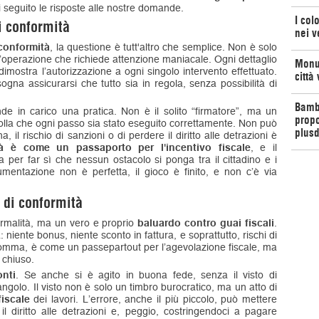
 seguito le risposte alle nostre domande.
I col
di conformità
nei v
i conformità
, la questione è tutt'altro che semplice. Non è solo
operazione che richiede attenzione maniacale. Ogni dettaglio
Monum
imostra l’autorizzazione a ogni singolo intervento effettuato.
città
sogna assicurarsi che tutto sia in regola, senza possibilità di
Bambi
de in carico una pratica. Non è il solito “firmatore”, ma un
propo
olla che ogni passo sia stato eseguito correttamente. Non può
plusd
, il rischio di sanzioni o di perdere il diritto alle detrazioni è
tà è come un passaporto per l'incentivo fiscale
, e il
per far sì che nessun ostacolo si ponga tra il cittadino e i
umentazione non è perfetta, il gioco è finito, e non c’è via
o di conformità
rmalità, ma un vero e proprio
baluardo contro guai fiscali
.
ente bonus, niente sconto in fattura, e soprattutto, rischi di
 Insomma, è come un passepartout per l’agevolazione fiscale, ma
 chiuso.
onti
. Se anche si è agito in buona fede, senza il visto di
l'angolo. Il visto non è solo un timbro burocratico, ma un atto di
fiscale
dei lavori. L’errore, anche il più piccolo, può mettere
il diritto alle detrazioni e, peggio, costringendoci a pagare