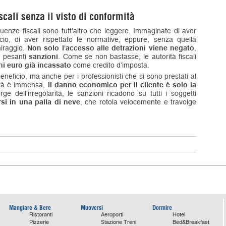
cali senza il visto di conformità
uenze fiscali sono tutt'altro che leggere. Immaginate di aver
icio, di aver rispettato le normative, eppure, senza quella
miraggio.
Non solo l'accesso alle detrazioni viene negato
,
on pesanti
sanzioni
. Come se non bastasse, le autorità fiscali
ni euro già incassato
come credito d’imposta.
beneficio, ma anche per i professionisti che si sono prestati al
lità è immensa,
il danno economico per il cliente è solo la
rge dell’irregolarità, le sanzioni ricadono su tutti i soggetti
si in una palla di neve
, che rotola velocemente e travolge
Mangiare & Bere
Muoversi
Dormire
Ristoranti
Aeroporti
Hotel
Pizzerie
Stazione Treni
Bed&Breakfast