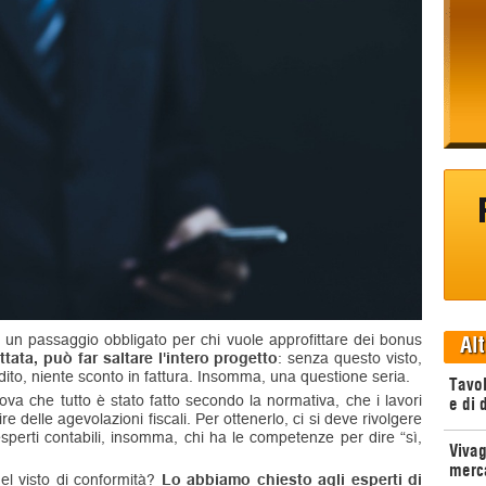
 un passaggio obbligato per chi vuole approfittare dei bonus
Alt
tata, può far saltare l'intero progetto
: senza questo visto,
dito, niente sconto in fattura. Insomma, una questione seria.
Tavol
a che tutto è stato fatto secondo la normativa, che i lavori
e di 
re delle agevolazioni fiscali. Per ottenerlo, ci si deve rivolgere
, esperti contabili, insomma, chi ha le competenze per dire “sì,
Vivag
merca
del visto di conformità?
Lo abbiamo chiesto agli esperti di