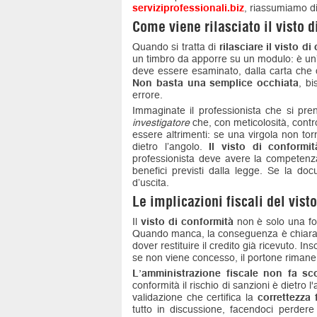
serviziprofessionali.biz
, riassumiamo di
Come viene rilasciato il visto 
Quando si tratta di
rilasciare il visto d
un timbro da apporre su un modulo: è un’
deve essere esaminato, dalla carta che d
Non basta una semplice occhiata
, bi
errore.
Immaginate il professionista che si pren
investigatore
che, con meticolosità, contr
essere altrimenti: se una virgola non torna
dietro l’angolo.
Il visto di conformi
professionista deve avere la competenza 
benefici previsti dalla legge. Se la doc
d’uscita.
Le implicazioni fiscali del vist
Il
visto di conformità
non è solo una fo
Quando manca, la conseguenza è chiara: ni
dover restituire il credito già ricevuto.
se non viene concesso, il portone rimane
L’amministrazione fiscale non fa sc
conformità il rischio di sanzioni è dietro 
validazione che certifica la
correttezza 
tutto in discussione, facendoci perdere 