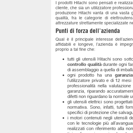
I prodotti Hitachi sono pensati e realizza
cliente, che sia un utilizzatore professio
produzione Hitachi vanta di una vasta g
qualità, fra le categorie di elettroutens
attrezzature strettamente specializzate ne
Punti di forza dell’azienda
Qual è il principale interesse dell’az
affidabili e longeve, l’azienda è impe
proprio a tal fine che:
tutti gli utensili Hitachi sono so
controllo qualità
durante ogni fas
di assemblaggio a quella di imball
ogni prodotto ha una
garanzia
l’utilizzatore privato e di 12 mesi
professionalità nella valutazione
garanzia, riparando accuratament
difetti non riguardano la normale us
gli utensili elettrici sono progettat
normativa. Sono, infatti, tutti forn
specifici di protezione che salvagua
i motori contenuti negli utensili
con le tecnologie più all’avanguard
realizzati con riferimento alla n