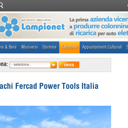
re & Bere
Muoversi
Dormire
Territorio
Appuntamenti Culturali
ona:
cerca
- seleziona -
tachi Fercad Power Tools Italia