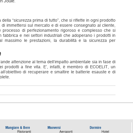
in Joule.
della “sicurezza prima di tutto”, che si riflette in ogni prodotto
ma di immettersi sul mercato e di essere consegnato al cliente,
iore processo di perfezionamento rigoroso e complesso che si
fabbrica e nei settori industriali che adoperano i prodotti in
al massimo le prestazioni, la durabilità e la sicurezza per
e
ande attenzione al tema dell’impatto ambientale sia in fase di
i prodotti a fine vita. E’, infatti, è membro di ECOELIT, un
ll’obiettivo di recuperare e smaltire le batterie esauste e di
solete.
Mangiare & Bere
Muoversi
Dormire
Ristoranti
Aeroporti
Hotel