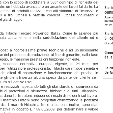
ti con lo scopo di soddisfare a 360° ogni tipo di richiesta del
nale, un hobbista avanzato o un amante dei lavori fai da te. La
Stori
amma di prodotti realizzati con alti standard di sicurezza e
conti
ili a filo, utensili a batteria cordless, utensili pneumatici e
Aziend
l giardinaggio.
lavora
verso 
ienda Hitachi Fercard Powertool Italia? Come le aziende più
Stori
gnata costantemente nella
soddisfazione del cliente
ed è
Silic
Grande
ttoposti a rigorosissime
prove tecniche
e ad un incessante
Grend
e del processo di produzione, al fine di garantire, dalla fase
da la
aggio, le massime prestazioni funzionali richieste;
, secondo normativa europea vigente, di 24 mesi per
La ca
 per l’utilizzatore professionista. Hitachi garantisce serietà e
De An
 dei difetti di costruzione e funzionamento dei prodotti in
e gli utensili senza alcuna spesa da parte del cliente se i
ura o il cattivo uso;
i e realizzati rispettando tutti gli
standards di sicurezza
da
iti di protezioni di sicurezza, frizione e di tutti i dispositivi
rdano l’utilizzatore, riducendo i rischi di incidenti sul lavoro;
 del marchio Hitachi sono progettati ottimizzando la
potenza
ia. I martelli Hitachi a filo e a batteria, inoltre, sono stati
ormativa in oggetto EPTA 05/2009, per determinare il valore