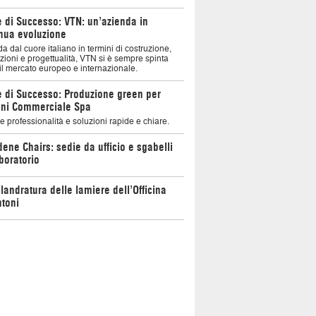
e di Successo: VTN: un’azienda in
nua evoluzione
a dal cuore italiano in termini di costruzione,
zioni e progettualità, VTN si è sempre spinta
il mercato europeo e internazionale.
e di Successo: Produzione green per
oni Commerciale Spa
 professionalità e soluzioni rapide e chiare.
ene Chairs: sedie da ufficio e sgabelli
boratorio
landratura delle lamiere dell’Officina
toni