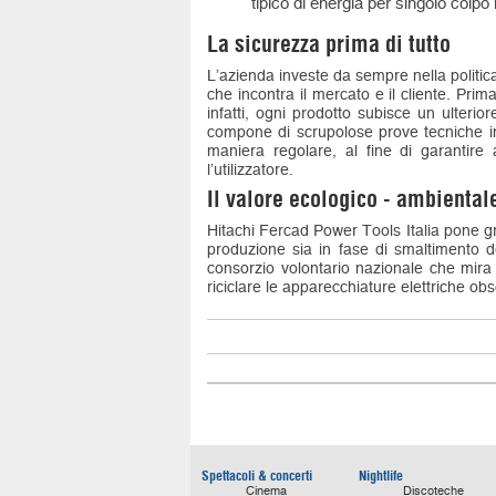
tipico di energia per singolo colpo 
La sicurezza prima di tutto
L’azienda investe da sempre nella politica 
che incontra il mercato e il cliente. Pri
infatti, ogni prodotto subisce un ulter
compone di scrupolose prove tecniche in 
maniera regolare, al fine di garantire 
l’utilizzatore.
Il valore ecologico - ambiental
Hitachi Fercad Power Tools Italia pone gr
produzione sia in fase di smaltimento de
consorzio volontario nazionale che mira a
riciclare le apparecchiature elettriche ob
Spettacoli & concerti
Nightlife
Cinema
Discoteche