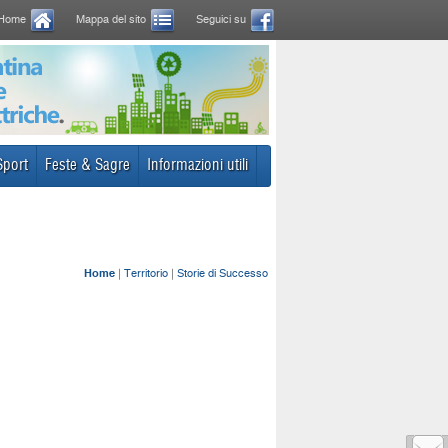
Home
Mappa del sito
Seguici su
Sport
Feste & Sagre
Informazioni utili
Home
|
Territorio
|
Storie di Successo