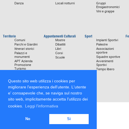
Danza
Locali notturni
Gruppi
Enogastronomici
Vini e grappe
Territorio
Appuntamenti Culturali
Sport
Fe
Comuni
Mostre
Impianti Sportivi
Parchi e Giardini
Dibattiti
Palestre
Itinerari storici
Libri
Associazioni
sportive
Palazzi e
Corsi
monumenti
Squadre sportive
Scuole
APT Azienda
Avvenimenti
Promozione
Sportivi
Turismo
Tempo libero
Ville
Chiese
Questo sito web utilizza i cookies per
monumentali
Storie di Successo
migliorare l'esperienza dell'utente. L'utente
Focus on
e' consapevole che, se naviga sul nostro
sito web, implicitamente accetta l'utilizzo dei
cookies.
Leggi l'informativa
No
Si