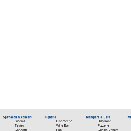
Spettacoli & concerti
Nightlife
Mangiare & Bere
Mu
Cinema
Discoteche
Ristoranti
Teatro
Wine Bar
Pizzerie
Concerti
Pub
Cucina Veneta