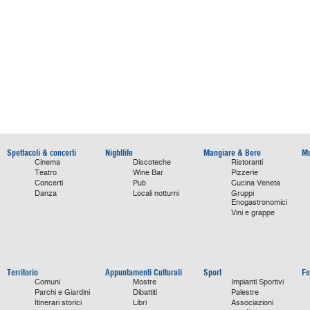
Spettacoli & concerti
Nightlife
Mangiare & Bere
Mu
Cinema
Discoteche
Ristoranti
Teatro
Wine Bar
Pizzerie
Concerti
Pub
Cucina Veneta
Danza
Locali notturni
Gruppi
Enogastronomici
Vini e grappe
Territorio
Appuntamenti Culturali
Sport
Fe
Comuni
Mostre
Impianti Sportivi
Parchi e Giardini
Dibattiti
Palestre
Itinerari storici
Libri
Associazioni