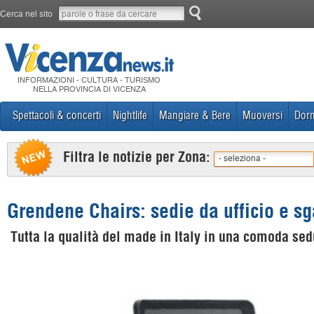
Cerca nel sito
INFORMAZIONI - CULTURA - TURISMO
NELLA PROVINCIA DI VICENZA
Spettacoli & concerti
Nightlife
Mangiare & Bere
Muoversi
Dorm
Filtra le notizie per Zona:
- seleziona -
Grendene Chairs: sedie da ufficio e sg
Tutta la qualità del made in Italy in una comoda sed