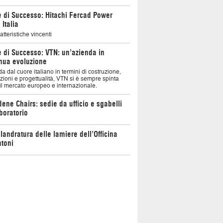
e di Successo: Hitachi Fercad Power
 Italia
atteristiche vincenti
e di Successo: VTN: un’azienda in
nua evoluzione
a dal cuore italiano in termini di costruzione,
zioni e progettualità, VTN si è sempre spinta
il mercato europeo e internazionale.
ene Chairs: sedie da ufficio e sgabelli
boratorio
landratura delle lamiere dell’Officina
toni