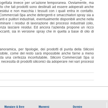
progettata invece per un’azione temporanea. Ovviamente, ma
o che tali prodotti sono destinati ad essere adoperati anche
esidui e non macchia i tessuti con i quali entra in contatto.
i Commerciali Spa anche detergenti e smacchiatori spray sia a
i e pulitori industriali, eventualmente disponibili anche nella
inare i residui di lavorazione dei processi industriali (olio,
o senza lasciare residui. Ed ancora l’azienda propone un ricco
loccanti, sia in versione spray che in quella a base di olio di
noramica, per tipologie, dei prodotti di punta della Siliconi
ssibile, come del resto sarà impossibile anche farne a meno
ta una certezza inconfutabile, Siliconi Commerciali Spa si
 necessita di prodotti siliconici da adoperare nei vari processi
Mangiare & Bere
Muoversi
Dormire