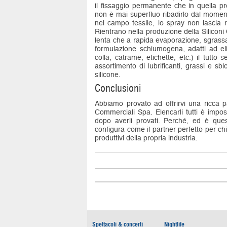
il fissaggio permanente che in quella 
non è mai superfluo ribadirlo dal moment
nel campo tessile, lo spray non lascia r
Rientrano nella produzione della Silicon
lenta che a rapida evaporazione, sgrassant
formulazione schiumogena, adatti ad elim
colla, catrame, etichette, etc.) il tutt
assortimento di lubrificanti, grassi e sb
silicone.
Conclusioni
Abbiamo provato ad offrirvi una ricca pa
Commerciali Spa. Elencarli tutti è impo
dopo averli provati. Perché, ed è ques
configura come il partner perfetto per chi
produttivi della propria industria.
Spettacoli & concerti
Nightlife