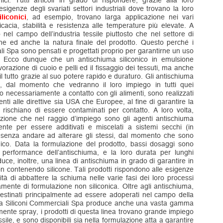
nici. Tutti articoli in grado di rispondere, grazie alla loro
 esigenze degli svariati settori industriali dove trovano la loro
liconici
, ad esempio, trovano larga applicazione nei vari
fficacia, stabilità e resistenza alle temperature più elevate. A
 nel campo dell’industria tessile piuttosto che nel settore di
one ed anche la natura finale del prodotto. Questo perché i
ali Spa sono pensati e progettati proprio per garantirne un uso
. Ecco dunque che un antischiuma siliconico in emulsione
vorazione di cuoio e pelli ed il fissaggio dei tessuti, ma anche
 il tutto grazie al suo potere rapido e duraturo. Gli antischiuma
ece, dal momento che vedranno il loro impiego in tutti quei
rano necessariamente a contatto con gli alimenti, sono realizzati
ti alle direttive sia USA che Europee, al fine di garantire la
 rischiano di essere contaminati per contatto. A loro volta,
lazione che nel raggio d’impiego sono gli agenti antischiuma
mente per essere additivati e miscelati a sistemi secchi (in
senza andare ad alterare gli stessi, dal momento che sono
imico. Data la formulazione del prodotto, bassi dosaggi sono
le performance dell’antischiuma, e la loro durata per lunghi
uce, inoltre, una linea di antischiuma in grado di garantire in
 contenendo silicone. Tali prodotti rispondono alle esigenze
ità di abbattere la schiuma nelle varie fasi dei loro processi
amente di formulazione non siliconica. Oltre agli antischiuma,
li destinati principalmente ad essere adoperati nel campo della
 la Siliconi Commerciali Spa produce anche una vasta gamma
osamente spray, i prodotti di questa linea trovano grande impiego
essile, e sono disponibili sia nella formulazione atta a garantire