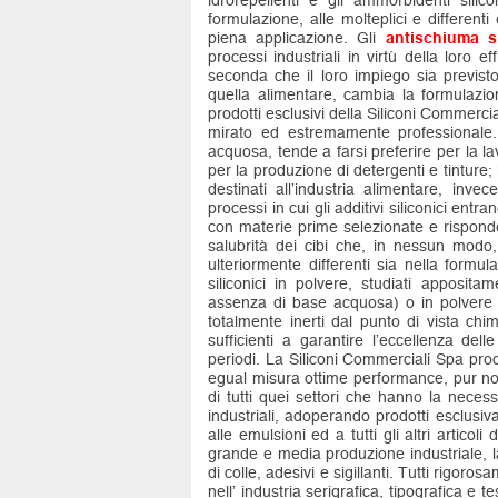
idrorepellenti e gli ammorbidenti silico
formulazione, alle molteplici e differenti
piena applicazione. Gli
antischiuma si
processi industriali in virtù della loro e
seconda che il loro impiego sia previsto
quella alimentare, cambia la formulazi
prodotti esclusivi della Siliconi Commerci
mirato ed estremamente professionale
acquosa, tende a farsi preferire per la la
per la produzione di detergenti e tinture;
destinati all’industria alimentare, inv
processi in cui gli additivi siliconici ent
con materie prime selezionate e risponden
salubrità dei cibi che, in nessun modo,
ulteriormente differenti sia nella formu
siliconici in polvere, studiati apposita
assenza di base acquosa) o in polvere 
totalmente inerti dal punto di vista ch
sufficienti a garantire l’eccellenza del
periodi. La Siliconi Commerciali Spa prod
egual misura ottime performance, pur non
di tutti quei settori che hanno la necess
industriali, adoperando prodotti esclusiv
alle emulsioni ed a tutti gli altri artico
grande e media produzione industriale,
di colle, adesivi e sigillanti. Tutti rigor
nell’ industria serigrafica, tipografica e t