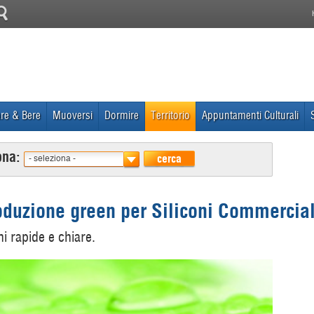
re & Bere
Muoversi
Dormire
Territorio
Appuntamenti Culturali
ona:
cerca
- seleziona -
roduzione green per Siliconi Commercia
i rapide e chiare.