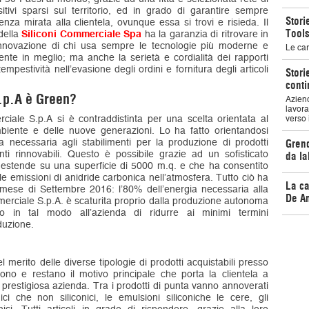
ositivi sparsi sul territorio, ed in grado di garantire sempre
Stori
nza mirata alla clientela, ovunque essa si trovi e risieda. Il
Tools
 della
Siliconi Commerciale Spa
ha la garanzia di ritrovare in
e innovazione di chi usa sempre le tecnologie più moderne e
Le car
nte in meglio; ma anche la serietà e cordialità dei rapporti
mpestività nell’evasione degli ordini e fornitura degli articoli
Stori
conti
.p.A è Green?
Aziend
lavora
iale S.p.A si è contraddistinta per una scelta orientata al
verso 
mbiente e delle nuove generazioni. Lo ha fatto orientandosi
gia necessaria agli stabilimenti per la produzione di prodotti
Grend
nti rinnovabili. Questo è possibile grazie ad un sofisticato
da la
 estende su una superficie di 5000 m.q. e che ha consentito
le emissioni di anidride carbonica nell’atmosfera. Tutto ciò ha
La ca
 mese di Settembre 2016: l’80% dell’energia necessaria alla
De An
mmerciale S.p.A. è scaturita proprio dalla produzione autonoma
ndo in tal modo all’azienda di ridurre ai minimi termini
duzione.
merito delle diverse tipologie di prodotti acquistabili presso
ono e restano il motivo principale che porta la clientela a
a prestigiosa azienda. Tra i prodotti di punta vanno annoverati
nici che non siliconici, le emulsioni siliconiche le cere, gli