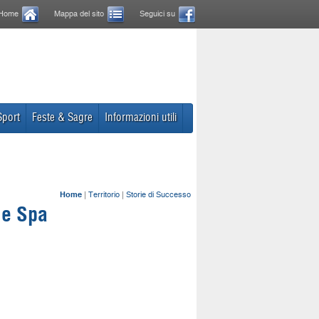
Home
Mappa del sito
Seguici su
Sport
Feste & Sagre
Informazioni utili
Home
|
Territorio
|
Storie di Successo
le Spa