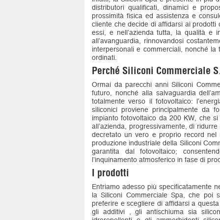
distributori qualificati, dinamici e prop
prossimità fisica ed assistenza e consule
cliente che decide di affidarsi ai prodotti
essi, e nell’azienda tutta, la qualità 
all’avanguardia, rinnovandosi costanteme
interpersonali e commerciali, nonché la te
ordinati.
Perché Siliconi Commerciale S
Ormai da parecchi anni Siliconi Commerc
futuro, nonché alla salvaguardia dell’a
totalmente verso il fotovoltaico: l’ener
siliconici proviene principalmente da fo
impianto fotovoltaico da 200 KW, che si
all’azienda, progressivamente, di ridurre 
decretato un vero e proprio record nel
produzione industriale della Siliconi Co
garantita dal fotovoltaico; consente
l’inquinamento atmosferico in fase di pro
I prodotti
Entriamo adesso più specificatamente nel 
la Siliconi Commerciale Spa, che poi s
preferire e scegliere di affidarsi a quest
gli additivi , gli antischiuma sia silico