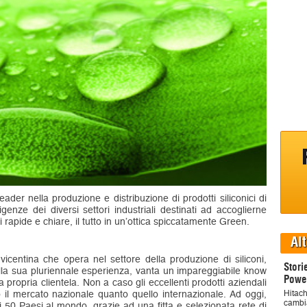
der nella produzione e distribuzione di prodotti siliconici di
genze dei diversi settori industriali destinati ad accoglierne
ni rapide e chiare, il tutto in un’ottica spiccatamente Green.
Alt
icentina che opera nel settore della produzione di siliconi,
Stori
della sua pluriennale esperienza, vanta un impareggiabile know
Powe
propria clientela. Non a caso gli eccellenti prodotti aziendali
il mercato nazionale quanto quello internazionale. Ad oggi,
Hitach
cambi
 di 50 Paesi al mondo, grazie ad una fitta e selezionata rete di