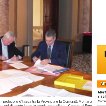
Alt
Giova
viabil
l protocollo d’Intesa tra la Provincia e la Comunità Montana
Comun
one del dissesto lungo la strada che collega i Comuni di Fara