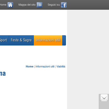
Home
Mappa del sito
Seguici su
Sport
Feste & Sagre
Informazioni utili
Home
|
Informazioni utili
|
Viabilità
ana