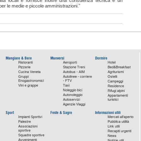
ealtà locali e fornisce inoltre una consulenza tecnica e un
per le medie e piccole amministrazioni.”
Mangiare & Bere
Muoversi
Dormire
Ristoranti
Aeroporti
Hotel
Pizzerie
Stazione Treni
Bed&Breakfast
Cucina Veneta
Autobus - AIM
Agriturismi
Gruppi
Autolinee - corriere
Ostelli
Enogastronomici
- FTV
Campeggi
Vini e grappe
Taxi
Residence
Noleggio bici
Rifugi alpini
Autonoleggio
Appartamenti
Autoservizi
turistici
Agenzie Viaggi
Sport
Feste & Sagre
Informazioni utili
Impianti Sportivi
Mercati all'aperto
Palestre
Pubblica utilità
Associazioni
Link utili
sportive
Recapiti urgenti
Squadre sportive
News
Avvenimenti
Notizie utili