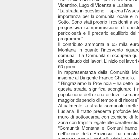
Vicentino, Lugo di Vicenza e Lusiana.
“La strada in questione – spiega l’Asses
importanza per la comunità locale e in p
Sotto. Sono stati proprio i residenti a 
progressiva compromissione di questo
pericolosità e il precario equilibrio de
programmi.”
Il contributo ammonta a 65 mila euro
Montana in quanto l’intervento riguar
comunali. La Comunità si occuperà quind
del collaudo dei lavori. L’inizio dei lavo
60 giorni.
In rappresentanza della Comunità Mon
insieme al Dirigente Franco Chemello.
“ Ringraziamo la Provincia – ha detto- p
questa strada significa scongiurare i 
popolazione della zona di dover cercar
maggior dispendio di tempo e di risorse”
Attualmente la strada comunale mette
Lusiana. Il tratto presenta profonde fes
muro di sottoscarpa con tecniche di fon
zona con fragilità legate alle caratteristi
“Comunità Montana e Comuni hanno tr
nell’azione della Provincia- ha conc