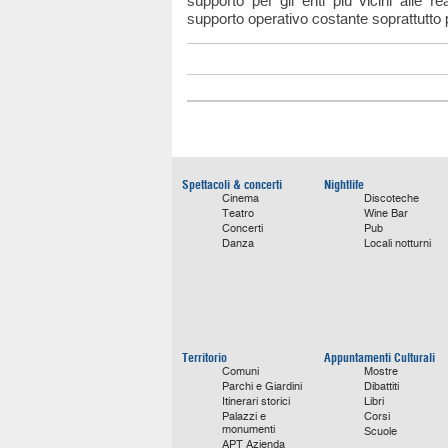
supporto per gli enti più vicini alle r
supporto operativo costante soprattutto 
Spettacoli & concerti
Nightlife
Cinema
Discoteche
Teatro
Wine Bar
Concerti
Pub
Danza
Locali notturni
Territorio
Appuntamenti Culturali
Comuni
Mostre
Parchi e Giardini
Dibattiti
Itinerari storici
Libri
Palazzi e
Corsi
monumenti
Scuole
APT Azienda