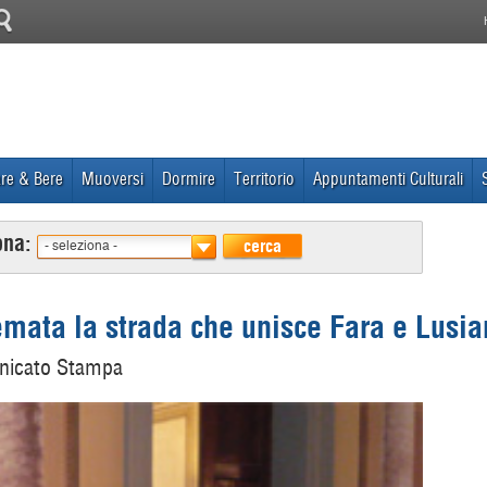
re & Bere
Muoversi
Dormire
Territorio
Appuntamenti Culturali
ona:
cerca
- seleziona -
temata la strada che unisce Fara e Lusi
nicato Stampa