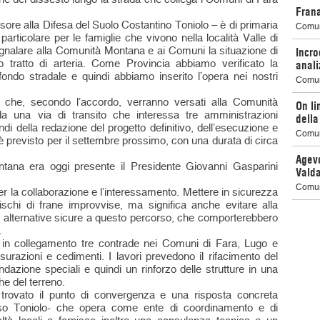
Frana
sore alla Difesa del Suolo Costantino Toniolo – è di primaria
Comun
articolare per le famiglie che vivono nella località Valle di
segnalare alla Comunità Montana e ai Comuni la situazione di
Incro
 tratto di arteria. Come Provincia abbiamo verificato la
anali
l fondo stradale e quindi abbiamo inserito l’opera nei nostri
Comun
 che, secondo l’accordo, verranno versati alla Comunità
On li
da una via di transito che interessa tre amministrazioni
dell
i della redazione del progetto definitivo, dell’esecuzione e
Comun
ri è previsto per il settembre prossimo, con una durata di circa
Agevo
tana era oggi presente il Presidente Giovanni Gasparini
Vald
Comun
er la collaborazione e l’interessamento. Mettere in sicurezza
rischi di frane improvvise, ma significa anche evitare alla
e alternative sicure a questo percorso, che comporterebbero
.
 in collegamento tre contrade nei Comuni di Fara, Lugo e
surazioni e cedimenti. I lavori prevedono il rifacimento del
dazione speciali e quindi un rinforzo delle strutture in una
che del terreno.
ovato il punto di convergenza e una risposta concreta
luso Toniolo- che opera come ente di coordinamento e di