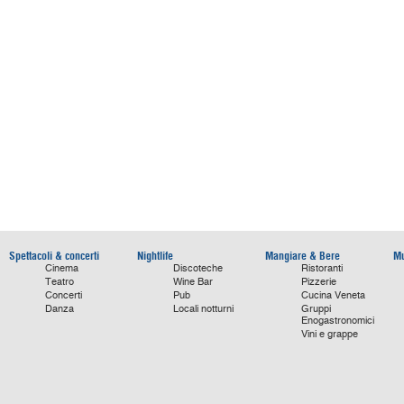
Spettacoli & concerti
Nightlife
Mangiare & Bere
Mu
Cinema
Discoteche
Ristoranti
Teatro
Wine Bar
Pizzerie
Concerti
Pub
Cucina Veneta
Danza
Locali notturni
Gruppi
Enogastronomici
Vini e grappe