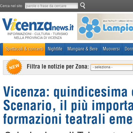
Cerca nel sito
INFORMAZIONI - CULTURA - TURISMO
NELLA PROVINCIA DI VICENZA
Spettacoli & concerti
Nightlife
Mangiare & Bere
Muoversi
Dorm
Filtra le notizie per Zona:
- seleziona -
Vicenza: quindicesima 
Scenario, il più import
formazioni teatrali eme