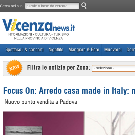
Cerca nel sito
INFORMAZIONI - CULTURA - TURISMO
NELLA PROVINCIA DI VICENZA
Spettacoli & concerti
Nightlife
Mangiare & Bere
Muoversi
Dorm
Filtra le notizie per Zona:
- seleziona -
Focus On: Arredo casa made in Italy:
Nuovo punto vendita a Padova