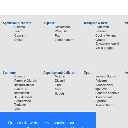
Spettacoli & concerti
Nightlife
Mangiare & Bere
Mu
Cinema
Discoteche
Ristoranti
Teatro
Wine Bar
Pizzerie
Concerti
Pub
Cucina Veneta
Danza
Locali notturni
Gruppi
Enogastronomici
Vini e grappe
Territorio
Appuntamenti Culturali
Sport
Fe
Comuni
Mostre
Impianti Sportivi
Parchi e Giardini
Dibattiti
Palestre
Itinerari storici
Libri
Associazioni
sportive
Palazzi e
Corsi
monumenti
Squadre sportive
Scuole
APT Azienda
Avvenimenti
Promozione
Sportivi
Turismo
Tempo libero
Ville
Chiese
monumentali
Storie di Successo
Questo sito web utilizza i cookies per
Focus on