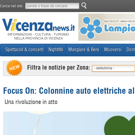
Cerca nel sito
INFORMAZIONI - CULTURA - TURISMO
NELLA PROVINCIA DI VICENZA
Spettacoli & concerti
Nightlife
Mangiare & Bere
Muoversi
Dorm
Filtra le notizie per Zona:
- seleziona -
Focus On: Colonnine auto elettriche al 
Una rivoluzione in atto