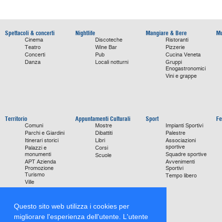
Spettacoli & concerti
Nightlife
Mangiare & Bere
Mu
Cinema
Discoteche
Ristoranti
Teatro
Wine Bar
Pizzerie
Concerti
Pub
Cucina Veneta
Danza
Locali notturni
Gruppi
Enogastronomici
Vini e grappe
Territorio
Appuntamenti Culturali
Sport
Fe
Comuni
Mostre
Impianti Sportivi
Parchi e Giardini
Dibattiti
Palestre
Itinerari storici
Libri
Associazioni
sportive
Palazzi e
Corsi
monumenti
Squadre sportive
Scuole
APT Azienda
Avvenimenti
Promozione
Sportivi
Turismo
Tempo libero
Ville
Chiese
monumentali
Storie di Successo
Questo sito web utilizza i cookies per
Focus on
migliorare l'esperienza dell'utente. L'utente