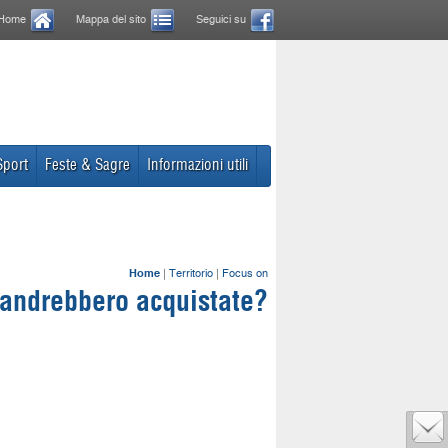
Home
Mappa del sito
Seguici su
Sport
Feste & Sagre
Informazioni utili
Home
|
Territorio
|
Focus on
 andrebbero acquistate?