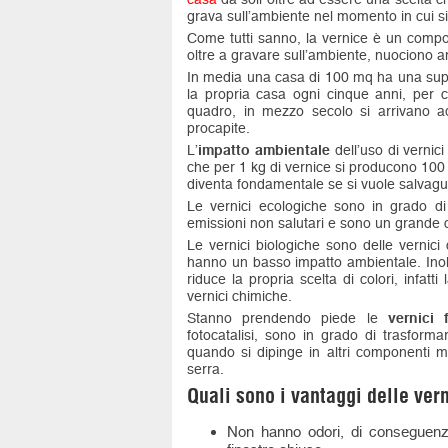
grava sull’ambiente nel momento in cui si
Come tutti sanno, la vernice è un compost
oltre a gravare sull’ambiente, nuociono a
In media una casa di 100 mq ha una superf
la propria casa ogni cinque anni, per c
quadro, in mezzo secolo si arrivano ad 
procapite.
L’
impatto ambientale
dell’uso di vernic
che per 1 kg di vernice si producono 100 k
diventa fondamentale se si vuole salvagua
Le vernici ecologiche sono in grado di
emissioni non salutari e sono un grande c
Le vernici biologiche sono delle vernici
hanno un basso impatto ambientale. Inol
riduce la propria scelta di colori, infat
vernici chimiche.
Stanno prendendo piede le
vernici 
fotocatalisi, sono in grado di trasfor
quando si dipinge in altri componenti me
serra.
Quali sono i vantaggi delle ver
Non hanno odori, di conseguenza