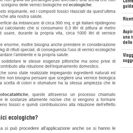
Come 
 scelgono delle vernici biologiche ed
ecologiche
.
guida
o inquinante, ed i composti tossici rilasciati da quest’ultima
nche alla nostra salute.
Ricet
icie da imbiancare di circa 300 mq, e gli italiani ripidingono
ui calcolando che si consumano 0,3 litri di pittura al metro
Aspir
usare, durante la propria vita, circa 1000 litri di vernice
una t
delle
i è enorme, inoltre bisogna anche prendere in considerazione
g di rifiuti speciali, di conseguenza l’uso di vernici ecologiche
rdare l’ambiente e la propria salute.
Viagg
sugg
 soddisfare le stesse esigenze pittoriche ma sono prive di
ontributo alla riduzione dell’inquinamento domestico.
 che sono state realizzate impiegando ingredienti naturali ed
tre non bisogna pensare que scegliere una vernice biologica
ti la scelta di colori e sfumature ha la stessa ampiezza che le
fotocatalitiche
, queste attraverso un processo chiamato
mare le sostanze altamente nocive che si vengono a formare
no tossici e quindi contribuiscono alla riduzione dell’effetto
nici ecologiche?
 si può procedere all’applicazione anche se si hanno le