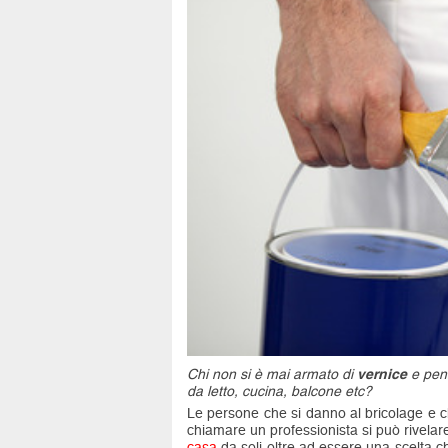
Chi non si è mai armato di
vernice
e penn
da letto, cucina, balcone etc?
Le persone che si danno al bricolage e c
chiamare un professionista si può rivelar
casa
da soli oltre ad essere una scelta c