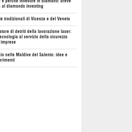
e perché investire in diamanti: breve
 al diamonds investing
te tradizionali di Vicenza e del Veneto
atore di detriti della lavorazione laser:
ecnologia al servizio della sicurezza
 imprese
io nelle Maldive del Salento: idee e
erimenti