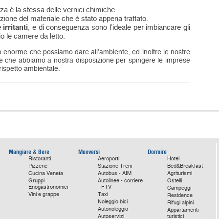
nza è la stessa delle vernici chimiche.
zione del materiale che è stato appena trattato.
irritanti
, e di conseguenza sono l’ideale per imbiancare gli
o le camere da letto.
o enorme che possiamo dare all’ambiente, ed inoltre le nostre
te che abbiamo a nostra disposizione per spingere le imprese
rispetto ambientale.
Mangiare & Bere
Muoversi
Dormire
Ristoranti
Aeroporti
Hotel
Pizzerie
Stazione Treni
Bed&Breakfast
Cucina Veneta
Autobus - AIM
Agriturismi
Gruppi
Autolinee - corriere
Ostelli
Enogastronomici
- FTV
Campeggi
Vini e grappe
Taxi
Residence
Noleggio bici
Rifugi alpini
Autonoleggio
Appartamenti
Autoservizi
turistici