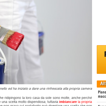
Alt
ello ed ha iniziato a dare una rinfrescata alla propria camera
Piano
macc
he ridipingono la loro casa da sole sono molte, anche perché
e una scelta molto dispendiosa; tuttavia
imbiancare
la propria
he non grava sul portafoglio può diventare una scelta che non