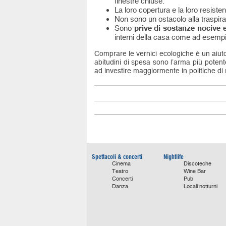
finestre chiuse.
La loro copertura e la loro resiste
Non sono un ostacolo alla traspira
Sono
prive di sostanze nocive e 
interni della casa come ad esempi
Comprare le vernici ecologiche è un aiut
abitudini di spesa sono l’arma più poten
ad investire maggiormente in politiche di 
Spettacoli & concerti
Nightlife
Cinema
Discoteche
Teatro
Wine Bar
Concerti
Pub
Danza
Locali notturni