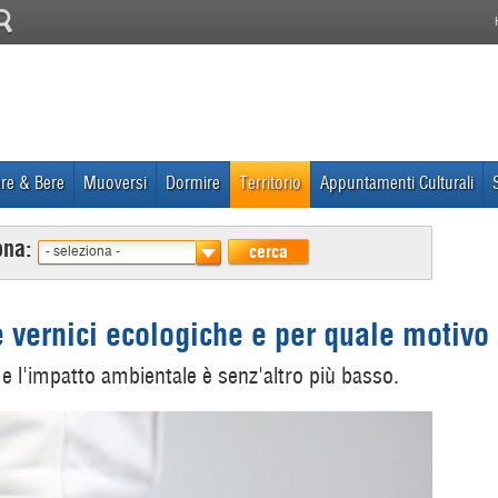
re & Bere
Muoversi
Dormire
Territorio
Appuntamenti Culturali
ona:
cerca
- seleziona -
 vernici ecologiche e per quale motivo
 e l'impatto ambientale è senz'altro più basso.