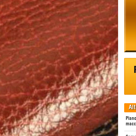
Alt
Piano
macc