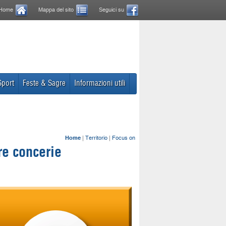
Home
Mappa del sito
Seguici su
Sport
Feste & Sagre
Informazioni utili
Home
|
Territorio
|
Focus on
re concerie