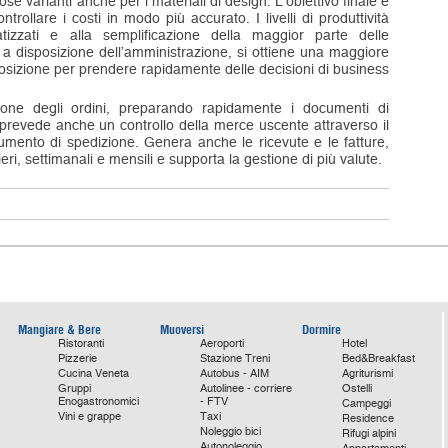
se varianti anche per i materiali di design. L’obiettivo finale è
ntrollare i costi in modo più accurato. I livelli di produttività
zzati e alla semplificazione della maggior parte delle
li a disposizione dell’amministrazione, si ottiene una maggiore
sposizione per prendere rapidamente delle decisioni di business
sione degli ordini, preparando rapidamente i documenti di
revede anche un controllo della merce uscente attraverso il
mento di spedizione. Genera anche le ricevute e le fatture,
ri, settimanali e mensili e supporta la gestione di più valute.
Mangiare & Bere
Muoversi
Dormire
Ristoranti
Aeroporti
Hotel
Pizzerie
Stazione Treni
Bed&Breakfast
Cucina Veneta
Autobus - AIM
Agriturismi
Gruppi
Autolinee - corriere
Ostelli
Enogastronomici
- FTV
Campeggi
Vini e grappe
Taxi
Residence
Noleggio bici
Rifugi alpini
Autonoleggio