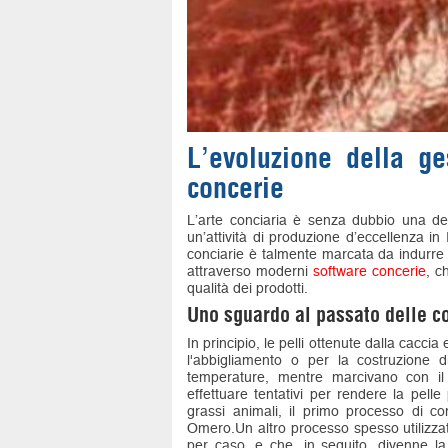
L’evoluzione della ge
concerie
L’arte conciaria è senza dubbio una del
un’attività di produzione d’eccellenza in 
conciarie è talmente marcata da indurre 
attraverso moderni
software concerie
, c
qualità dei prodotti.
Uno sguardo al passato delle c
In principio, le pelli ottenute dalla cacc
l'abbigliamento o per la costruzione d
temperature, mentre marcivano con il
effettuare tentativi per rendere la pelle
grassi animali, il primo processo di con
Omero.Un altro processo spesso utilizzat
per caso, e che, in seguito, divenne la 