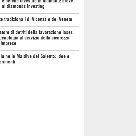
e perché investire in diamanti: breve
 al diamonds investing
te tradizionali di Vicenza e del Veneto
atore di detriti della lavorazione laser:
ecnologia al servizio della sicurezza
 imprese
io nelle Maldive del Salento: idee e
erimenti