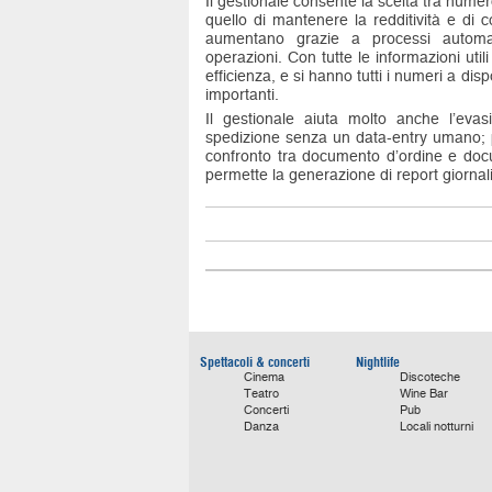
Il gestionale consente la scelta tra numero
quello di mantenere la redditività e di co
aumentano grazie a processi automati
operazioni. Con tutte le informazioni uti
efficienza, e si hanno tutti i numeri a di
importanti.
Il gestionale aiuta molto anche l’eva
spedizione senza un data-entry umano; p
confronto tra documento d’ordine e docu
permette la generazione di report giornalie
Spettacoli & concerti
Nightlife
Cinema
Discoteche
Teatro
Wine Bar
Concerti
Pub
Danza
Locali notturni