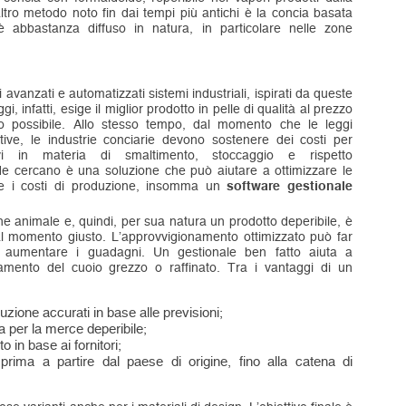
ltro metodo noto fin dai tempi più antichi è la concia basata
è abbastanza diffuso in natura, in particolare nelle zone
 avanzati e automatizzati sistemi industriali, ispirati da queste
, infatti, esige il miglior prodotto in pelle di qualità al prezzo
o possibile. Allo stesso tempo, dal momento che le leggi
tive, le industrie conciarie devono sostenere dei costi per
vi in ​​materia di smaltimento, stoccaggio e rispetto
nde cercano è una soluzione che può aiutare a ottimizzare le
urre i costi di produzione, insomma un
software gestionale
ne animale e, quindi, per sua natura un prodotto deperibile, è
 al momento giusto. L’approvvigionamento ottimizzato può far
 aumentare i guadagni. Un gestionale ben fatto aiuta a
namento del cuoio grezzo o raffinato. Tra i vantaggi di un
zione accurati in base alle previsioni;
 per la merce deperibile;
 in base ai fornitori;
 prima a partire dal paese di origine, fino alla catena di