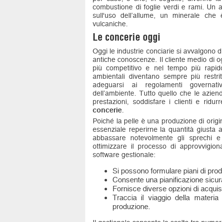
combustione di foglie verdi e rami. Un a
sull'uso dell’allume, un minerale che 
vulcaniche.
Le concerie oggi
Oggi le industrie conciarie si avvalgono di
antiche conoscenze. Il cliente medio di oggi
più competitivo e nel tempo più rapid
ambientali diventano sempre più restrit
adeguarsi ai regolamenti governati
dell’ambiente. Tutto quello che le azie
prestazioni, soddisfare i clienti e rid
concerie
.
Poiché la pelle è una produzione di origi
essenziale reperirne la quantità giusta
abbassare notevolmente gli sprechi e
ottimizzare il processo di approvvigio
software gestionale:
Si possono formulare piani di produ
Consente una pianificazione sicura
Fornisce diverse opzioni di acquisto
Traccia il viaggio della materia
produzione.