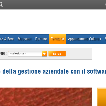
re & Bere
Muoversi
Dormire
Territorio
Appuntamenti Culturali
ona:
cerca
- seleziona -
 della gestione aziendale con il softwa