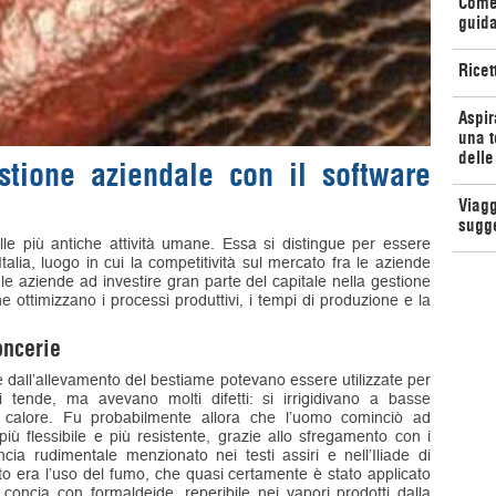
Come 
guida
Ricet
Aspir
una t
delle
stione aziendale con il software
Viagg
sugg
le più antiche attività umane. Essa si distingue per essere
Italia, luogo in cui la competitività sul mercato fra le aziende
le aziende ad investire gran parte del capitale nella gestione
he ottimizzano i processi produttivi, i tempi di produzione e la
oncerie
ia e dall’allevamento del bestiame potevano essere utilizzate per
i tende, ma avevano molti difetti: si irrigidivano a basse
 calore. Fu probabilmente allora che l’uomo cominciò ad
 più flessibile e più resistente, grazie allo sfregamento con i
cia rudimentale menzionato nei testi assiri e nell’Iliade di
o era l’uso del fumo, che quasi certamente è stato applicato
concia con formaldeide, reperibile nei vapori prodotti dalla