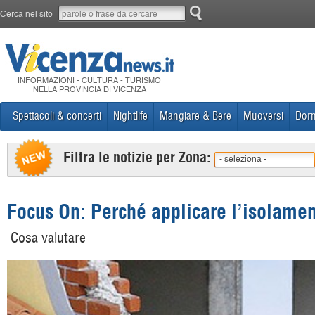
Cerca nel sito
INFORMAZIONI - CULTURA - TURISMO
NELLA PROVINCIA DI VICENZA
Spettacoli & concerti
Nightlife
Mangiare & Bere
Muoversi
Dorm
Filtra le notizie per Zona:
- seleziona -
Focus On: Perché applicare l’isolamen
Cosa valutare