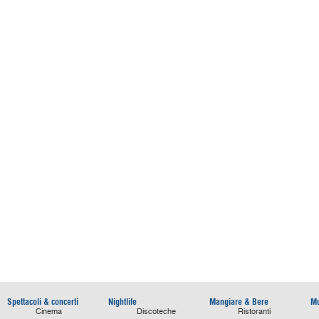
Spettacoli & concerti
Nightlife
Mangiare & Bere
Mu
Cinema
Discoteche
Ristoranti