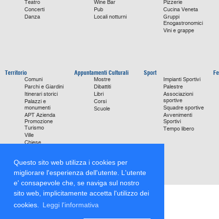
Teatro
Wine Bar
Pizzerie
Concerti
Pub
Cucina Veneta
Danza
Locali notturni
Gruppi
Enogastronomici
Vini e grappe
Territorio
Appuntamenti Culturali
Sport
Fe
Comuni
Mostre
Impianti Sportivi
Parchi e Giardini
Dibattiti
Palestre
Itinerari storici
Libri
Associazioni
sportive
Palazzi e
Corsi
monumenti
Squadre sportive
Scuole
APT Azienda
Avvenimenti
Promozione
Sportivi
Turismo
Tempo libero
Ville
Chiese
monumentali
Storie di Successo
Questo sito web utilizza i cookies per
Focus on
migliorare l'esperienza dell'utente. L'utente
e' consapevole che, se naviga sul nostro
sito web, implicitamente accetta l'utilizzo dei
cookies.
Leggi l'informativa