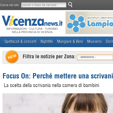
Cerca nel sito
INFORMAZIONI - CULTURA - TURISMO
NELLA PROVINCIA DI VICENZA
Spettacoli & concerti
Nightlife
Mangiare & Bere
Muoversi
Dorm
Filtra le notizie per Zona:
- seleziona -
Focus On: Perché mettere una scrivani
La scelta della scrivania nella camera di bambini