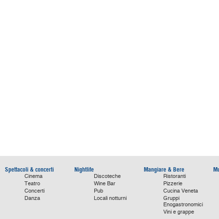
Spettacoli & concerti
Nightlife
Mangiare & Bere
Mu
Cinema
Discoteche
Ristoranti
Teatro
Wine Bar
Pizzerie
Concerti
Pub
Cucina Veneta
Danza
Locali notturni
Gruppi
Enogastronomici
Vini e grappe