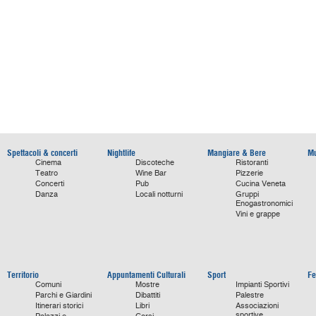
Spettacoli & concerti
Nightlife
Mangiare & Bere
Mu
Cinema
Discoteche
Ristoranti
Teatro
Wine Bar
Pizzerie
Concerti
Pub
Cucina Veneta
Danza
Locali notturni
Gruppi
Enogastronomici
Vini e grappe
Territorio
Appuntamenti Culturali
Sport
Fe
Comuni
Mostre
Impianti Sportivi
Parchi e Giardini
Dibattiti
Palestre
Itinerari storici
Libri
Associazioni
sportive