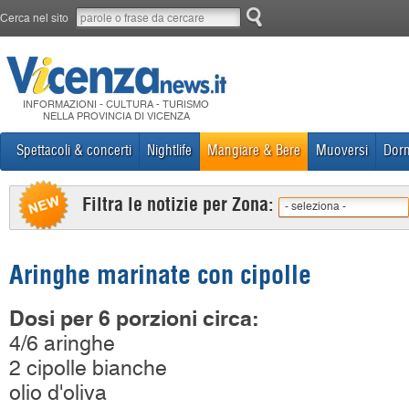
Cerca nel sito
INFORMAZIONI - CULTURA - TURISMO
NELLA PROVINCIA DI VICENZA
Spettacoli & concerti
Nightlife
Mangiare & Bere
Muoversi
Dorm
Filtra le notizie per Zona:
- seleziona -
Aringhe marinate con cipolle
Dosi per 6 porzioni circa:
4/6 aringhe
2 cipolle bianche
olio d'oliva