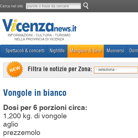
Cerca nel sito
INFORMAZIONI - CULTURA - TURISMO
NELLA PROVINCIA DI VICENZA
Spettacoli & concerti
Nightlife
Mangiare & Bere
Muoversi
Dorm
Filtra le notizie per Zona:
- seleziona -
Vongole in bianco
Dosi per 6 porzioni circa:
1,200 kg. di vongole
aglio
prezzemolo