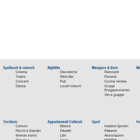
Spettacoli & concerti
Nightlife
Mangiare & Bere
Mu
Cinema
Discoteche
Ristoranti
Teatro
Wine Bar
Pizzerie
Concerti
Pub
Cucina Veneta
Danza
Locali notturni
Gruppi
Enogastronomici
Vini e grappe
Territorio
Appuntamenti Culturali
Sport
Fe
Comuni
Mostre
Impianti Sportivi
Parchi e Giardini
Dibattiti
Palestre
Itinerari storici
Libri
Associazioni
sportive