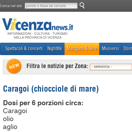
Cerca nel sito
INFORMAZIONI - CULTURA - TURISMO
NELLA PROVINCIA DI VICENZA
Spettacoli & concerti
Nightlife
Mangiare & Bere
Muoversi
Dorm
Filtra le notizie per Zona:
- seleziona -
Caragoi (chiocciole di mare)
Dosi per 6 porzioni circa:
Caragoi
olio
aglio