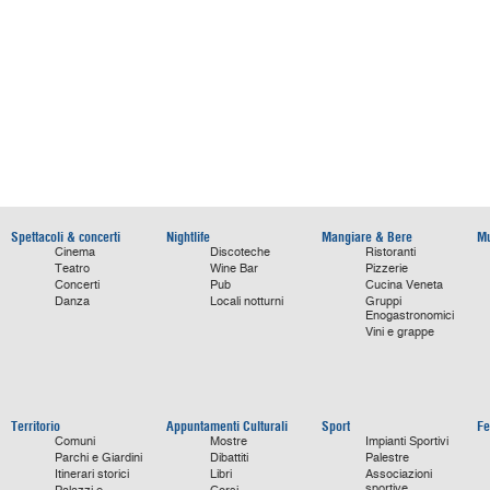
Spettacoli & concerti
Nightlife
Mangiare & Bere
Mu
Cinema
Discoteche
Ristoranti
Teatro
Wine Bar
Pizzerie
Concerti
Pub
Cucina Veneta
Danza
Locali notturni
Gruppi
Enogastronomici
Vini e grappe
Territorio
Appuntamenti Culturali
Sport
Fe
Comuni
Mostre
Impianti Sportivi
Parchi e Giardini
Dibattiti
Palestre
Itinerari storici
Libri
Associazioni
sportive