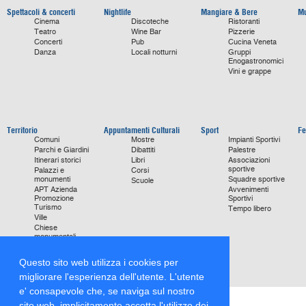
Spettacoli & concerti
Nightlife
Mangiare & Bere
Mu
Cinema
Discoteche
Ristoranti
Teatro
Wine Bar
Pizzerie
Concerti
Pub
Cucina Veneta
Danza
Locali notturni
Gruppi
Enogastronomici
Vini e grappe
Territorio
Appuntamenti Culturali
Sport
Fe
Comuni
Mostre
Impianti Sportivi
Parchi e Giardini
Dibattiti
Palestre
Itinerari storici
Libri
Associazioni
sportive
Palazzi e
Corsi
monumenti
Squadre sportive
Scuole
APT Azienda
Avvenimenti
Promozione
Sportivi
Turismo
Tempo libero
Ville
Chiese
monumentali
Storie di Successo
Focus on
Questo sito web utilizza i cookies per
migliorare l'esperienza dell'utente. L'utente
e' consapevole che, se naviga sul nostro
sito web, implicitamente accetta l'utilizzo dei