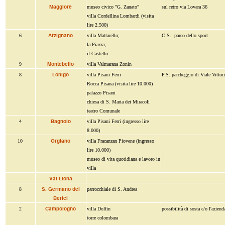
Maggiore
museo civico "G. Zanato"
sul retro via Lovara 36
villa Cordellina Lombardi (visita
lire 2.500)
Arzignano
6
villa Mattarello;
C.S.: parco dello sport
la Piazza;
il Castello
Montebello
9
villa Valmarana Zonin
Lonigo
8
villa Pisani Ferri
P.S. parcheggio di Viale Vittor
Rocca Pisana (visita lire 10.000)
palazzo Pisani
chiesa di S. Maria dei Miracoli
teatro Comunale
Bagnolo
4
villa Pisani Ferri (ingresso lire
8.000)
Orgiano
10
villa Fracanzan Piovene (ingresso
lire 10.000)
museo di vita quotidiana e lavoro in
villa
Val Liona
S. Germano dei
8
parrocchiale di S. Andrea
Berici
Campologno
2
villa Dolfin
possibilità di sosta c/o l'aziend
torre colombara