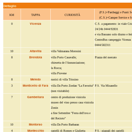
Dettaglio
(P.S.)=Parcheggi e Punti S
KM
TAPPA
CURIOSITÀ
(C.S.)=Camper Service e S
Vicenza
0
C.S. a pagamento: in viale Cri
24/24h 0444/92831
e via Bassano solo diurno e fer
CentroBus campeggio Vicenza
0444/582311
Altavilla
10
villa Valmarana Morosini
Brendola
8
villa Porto Casavalle;
Piazza del mercato
chiesetta de l'Annunciazione;
la Rocca;
villa Piovene
Meledo
8
rustici di villa Trissino
Monticello di Fara
3
villa Da Porto Zordan "La Favorita"
P.S. Via Misanello
(non visitabile)
Gambellara
7
centro di produzione vinicola
museo del vino presso casa vinicola
Zonin
a fine Settembre "Festa dell'uva e
del Recioto"
Montorso
10
villa Da Porto Barbaran
Montecchio
4
castelli di Romeo e Giulietta
P.S.: piazzali dei castelli