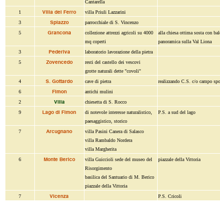
Cantarella
Villa del Ferro
1
villa Priuli Lazzarini
Spiazzo
3
parrocchiale di S. Vincenzo
Grancona
5
collezione attrezzi agricoli su 4000
alla chiesa ottima sosta con ba
mq coperti
panoramica sulla Val Liona
Pederiva
3
laboratorio lavorazione della pietra
Zovencedo
5
resti del castello dei vescovi
grotte naturali dette "covoli"
S. Gottardo
4
cave di pietra
realizzando C.S. c/o campo spo
Fimon
6
antichi mulini
Villa
2
chiesetta di S. Rocco
Lago di Fimon
9
di notevole interesse naturalistico,
P.S. a sud del lago
paesaggistico, storico
Arcugnano
7
villa Pasini Canera di Salasco
villa Rambaldo Nordera
villa Margherita
Monte Berico
6
villa Guiccioli sede del museo del
piazzale della Vittoria
Risorgimento
basilica del Santuario di M. Berico
piazzale della Vittoria
Vicenza
7
P.S. Cricoli