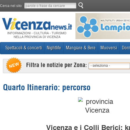
Cerca nel sito
INFORMAZIONI - CULTURA - TURISMO
NELLA PROVINCIA DI VICENZA
Spettacoli & concerti
Nightlife
Mangiare & Bere
Muoversi
Dorm
Filtra le notizie per Zona:
- seleziona -
Quarto Itinerario: percorso
Vicenza e i Colli Berici: 