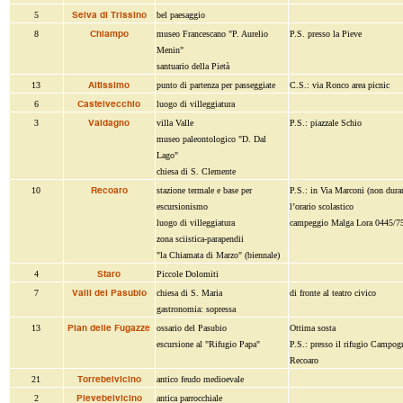
Selva di Trissino
5
bel paesaggio
Chiampo
8
museo Francescano "P. Aurelio
P.S. presso la Pieve
Menin"
santuario della Pietà
Altissimo
13
punto di partenza per passeggiate
C.S.: via Ronco area picnic
Castelvecchio
6
luogo di villeggiatura
Valdagno
3
villa Valle
P.S.: piazzale Schio
museo paleontologico "D. Dal
Lago"
chiesa di S. Clemente
Recoaro
10
stazione termale e base per
P.S.: in Via Marconi (non dura
escursionismo
l’orario scolastico
luogo di villeggiatura
campeggio Malga Lora 0445/7
zona sciistica-parapendii
"la Chiamata di Marzo" (biennale)
Staro
4
Piccole Dolomiti
Valli del Pasubio
7
chiesa di S. Maria
di fronte al teatro civico
gastronomia: sopressa
Pian delle Fugazze
13
ossario del Pasubio
Ottima sosta
escursione al "Rifugio Papa"
P.S.: presso il rifugio Campog
Recoaro
Torrebelvicino
21
antico feudo medioevale
Pievebelvicino
2
antica parrocchiale