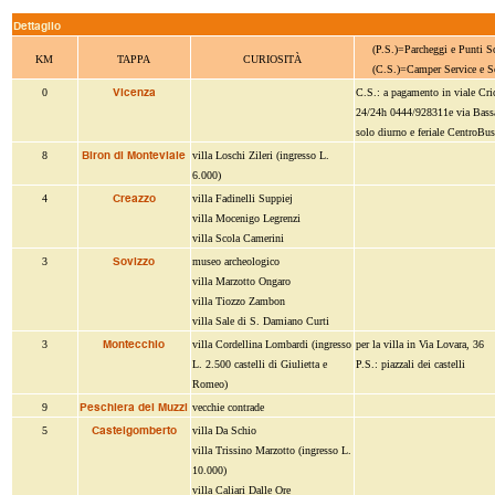
Dettaglio
(P.S.)=Parcheggi e Punti S
KM
TAPPA
CURIOSITÀ
(C.S.)=Camper Service e S
Vicenza
0
C.S.: a pagamento in viale Cri
24/24h 0444/928311e via Bass
solo diurno e feriale CentroBus
Biron di Monteviale
8
villa Loschi Zileri (ingresso L.
6.000)
Creazzo
4
villa Fadinelli Suppiej
villa Mocenigo Legrenzi
villa Scola Camerini
Sovizzo
3
museo archeologico
villa Marzotto Ongaro
villa Tiozzo Zambon
villa Sale di S. Damiano Curti
Montecchio
3
villa Cordellina Lombardi (ingresso
per la villa in Via Lovara, 36
L. 2.500 castelli di Giulietta e
P.S.: piazzali dei castelli
Romeo)
Peschiera dei Muzzi
9
vecchie contrade
Castelgomberto
5
villa Da Schio
villa Trissino Marzotto (ingresso L.
10.000)
villa Caliari Dalle Ore