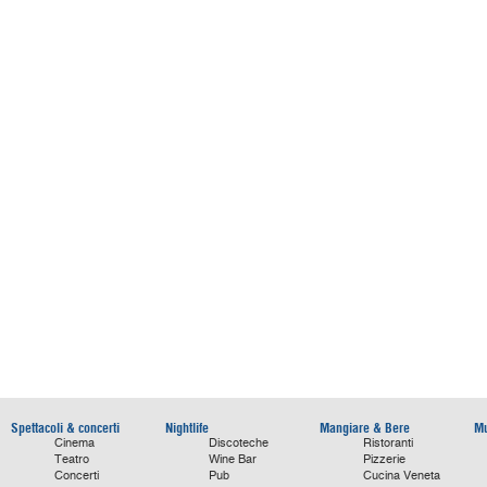
Spettacoli & concerti
Nightlife
Mangiare & Bere
Mu
Cinema
Discoteche
Ristoranti
Teatro
Wine Bar
Pizzerie
Concerti
Pub
Cucina Veneta