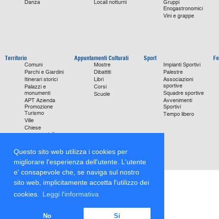
Danza
Locali notturni
Gruppi
Enogastronomici
Vini e grappe
Territorio
Appuntamenti Culturali
Sport
Fe
Comuni
Mostre
Impianti Sportivi
Parchi e Giardini
Dibattiti
Palestre
Itinerari storici
Libri
Associazioni
sportive
Palazzi e
Corsi
monumenti
Squadre sportive
Scuole
APT Azienda
Avvenimenti
Promozione
Sportivi
Turismo
Tempo libero
Ville
Chiese
monumentali
Storie di Successo
Focus on
Questo sito web utilizza i cookies per
migliorare l'esperienza dell'utente. L'utente
e' consapevole che, se naviga sul nostro
sito web, implicitamente accetta l'utilizzo dei
cookies.
Leggi l'informativa
No
Si