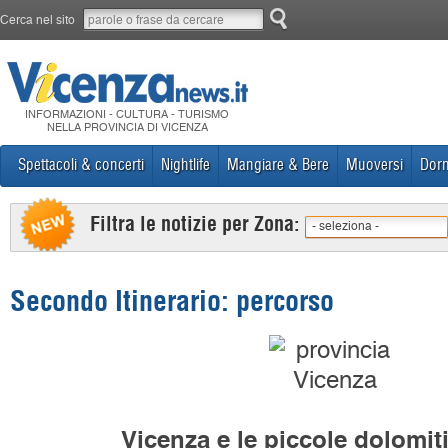
Cerca nel sito
INFORMAZIONI - CULTURA - TURISMO
NELLA PROVINCIA DI VICENZA
Spettacoli & concerti
Nightlife
Mangiare & Bere
Muoversi
Dorm
Filtra le notizie per Zona:
- seleziona -
Secondo Itinerario: percorso
Vicenza e le piccole dolomit