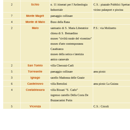
Schio
2
n. 11 itinerari per l’Archeologia
C.S.: piazzale Pubblici Spettac
Industriale
vicino palasport e piscina
Monte Magrè
7
paesaggio collinare
Monte di Malo
4
Buso della Rana
Malo
2
santuario di S. Maria Liberatrice
P.S.: via Molinetto
chiesa di S. Bernardino
museo "civiltà rurale del vicentino"
museo d'arte contemporanea
Casabianca
museo della serica e laterizia
antico carnevale
San Tomio
2
villa Checozzi-Carli
Torreselle
5
paesaggio collinare
area picnic
Ignago
3
sacello Madonna delle Grazie
Castelnovo
6
villa Bertolini
area picnic La Guizza
Costabissara
4
villa Bissari "S. Carlo"
ingresso castello Della Costa De
Buzzaccarini Putin
Vicenza
5
C.S.: Cricoli