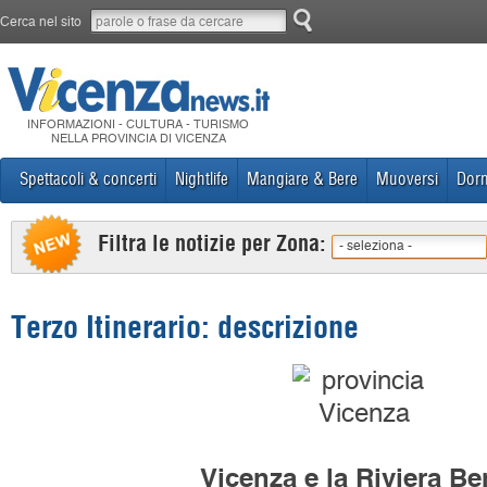
Cerca nel sito
INFORMAZIONI - CULTURA - TURISMO
NELLA PROVINCIA DI VICENZA
Spettacoli & concerti
Nightlife
Mangiare & Bere
Muoversi
Dorm
Filtra le notizie per Zona:
- seleziona -
Terzo Itinerario: descrizione
Vicenza e la Riviera Be