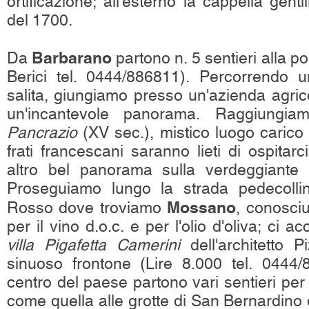
ortificazione; all'esterno la cappella gent
del 1700.
Barbarano
Da
partono n. 5 sentieri alla port
Berici tel. 0444/886811). Percorrendo 
salita, giungiamo presso un'azienda agric
un'incantevole panorama. Raggiungi
Pancrazio
(XV sec.), mistico luogo carico d
frati francescani saranno lieti di ospitar
altro bel panorama sulla verdeggiante p
Proseguiamo lungo la strada pedecolli
Mossano
Rosso dove troviamo
, conosci
per il vino d.o.c. e per l'olio d'oliva; ci a
villa Pigafetta Camerini
dell'architetto 
sinuoso frontone (Lire 8.000 tel. 0444/
centro del paese partono vari sentieri per 
come quella alle grotte di San Bernardino 