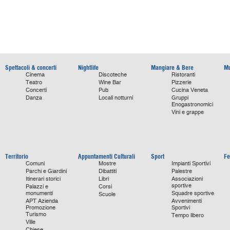
Spettacoli & concerti
Nightlife
Mangiare & Bere
Mu
Cinema
Discoteche
Ristoranti
Teatro
Wine Bar
Pizzerie
Concerti
Pub
Cucina Veneta
Danza
Locali notturni
Gruppi
Enogastronomici
Vini e grappe
Territorio
Appuntamenti Culturali
Sport
Fe
Comuni
Mostre
Impianti Sportivi
Parchi e Giardini
Dibattiti
Palestre
Itinerari storici
Libri
Associazioni
sportive
Palazzi e
Corsi
monumenti
Squadre sportive
Scuole
APT Azienda
Avvenimenti
Promozione
Sportivi
Turismo
Tempo libero
Ville
Chiese