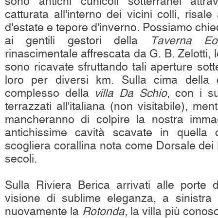
sono antichi cunicoli sotterranei attrav
catturata all'interno dei vicini colli, risa
d'estate e tepore d'inverno. Possiamo chie
ai gentili gestori della
Taverna Eol
rinascimentale affrescata da G. B. Zelotti, 
sono ricavate sfruttando tali aperture sott
loro per diversi km. Sulla cima della c
complesso della
villa Da Schio
, con i su
terrazzati all'italiana (non visitabile), m
mancheranno di colpire la nostra immagi
antichissime cavità scavate in quella
scogliera corallina nota come Dorsale dei B
secoli.
Sulla Riviera Berica arrivati alle porte
visione di sublime eleganza, a sinistra
nuovamente la
Rotonda
, la villa più cono