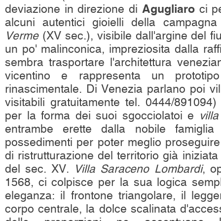
Agugliaro
deviazione in direzione di
ci p
alcuni autentici gioielli della campagna
Verme
(XV sec.), visibile dall'argine del 
un po' malinconica, impreziosita dalla raffi
sembra trasportare l'architettura venezian
vicentino e rappresenta un prototipo 
rinascimentale. Di Venezia parlano poi vi
visitabili gratuitamente tel. 0444/891094)
per la forma dei suoi sgocciolatoi e
vil
entrambe erette dalla nobile famiglia
possedimenti per poter meglio proseguire 
di ristrutturazione del territorio già iniziat
del sec. XV.
Villa Saraceno Lombardi
, o
1568, ci colpisce per la sua logica sempl
eleganza: il frontone triangolare, il leg
corpo centrale, la dolce scalinata d'acces