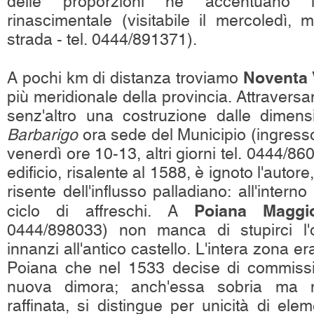
delle proporzioni ne accentuano l'i
rinascimentale (visitabile il mercoledì, 
strada - tel. 0444/891371).
Noventa 
A pochi km di distanza troviamo
più meridionale della provincia. Attraversa
senz'altro una costruzione dalle dimens
Barbarigo
ora sede del Municipio (ingresso
venerdì ore 10-13, altri giorni tel. 0444/8
edificio, risalente al 1588, è ignoto l'autore
risente dell'influsso palladiano: all'intern
Poiana Maggi
ciclo di affreschi. A
0444/898033) non manca di stupirci l'
innanzi all'antico castello. L'intera zona er
Poiana che nel 1533 decise di commissio
nuova dimora; anch'essa sobria ma n
raffinata, si distingue per unicità di elem