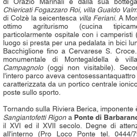
di Orazio Marinali e dalla sua botte
Chiericati Fogazzaro Roi, villa Gualdo Val
di Colzè la seicentesca
villa Feriani
. A Mo
ottimo agriturismo (cucina tipica
particolarmente ospitale con i camperisti (
luogo si presta per una pedalata in bici lu
Bacchiglione fino a Cervarese S. Croce. 
monumentale di Montegaldella è vil
Campagnolo
(oggi non visitabile). Secon
l'intero parco aveva centosessantaquattro 
caratterizzata da un portico centrale ionic
poste sullo sporto.
Tornando sulla Riviera Berica, imponente 
Ponte di Barbaran
Sangiantofetti Rigon
a
il XVI ed il XVII secolo. Degne di atten
all'interno (Pro Loco Ponte tel. 0444