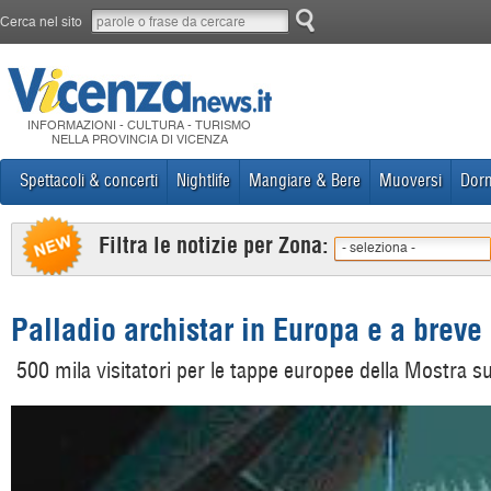
Cerca nel sito
INFORMAZIONI - CULTURA - TURISMO
NELLA PROVINCIA DI VICENZA
Spettacoli & concerti
Nightlife
Mangiare & Bere
Muoversi
Dorm
Filtra le notizie per Zona:
- seleziona -
Palladio archistar in Europa e a breve
500 mila visitatori per le tappe europee della Mostra su 