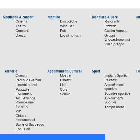
Spettacoli & concerti
Nightlife
Mangiare & Bere
Mu
Cinema
Discoteche
Ristoranti
Teatro
Wine Bar
Pizzerie
Concerti
Pub
Cucina Veneta
Danza
Locali notturni
Gruppi
Enogastronomici
Vini e grappe
Territorio
Appuntamenti Culturali
Sport
Fe
Comuni
Mostre
Impianti Sportivi
Parchi e Giardini
Dibattiti
Palestre
Itinerari storici
Libri
Associazioni
sportive
Palazzi e
Corsi
monumenti
Squadre sportive
Scuole
APT Azienda
Avvenimenti
Promozione
Sportivi
Turismo
Tempo libero
Ville
Chiese
monumentali
Storie di Successo
Focus on