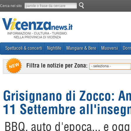
Cerca nel sito
INFORMAZIONI - CULTURA - TURISMO
NELLA PROVINCIA DI VICENZA
Spettacoli & concerti
Nightlife
Mangiare & Bere
Muoversi
Dorm
Filtra le notizie per Zona:
- seleziona -
Grisignano di Zocco: An
11 Settembre all'inseg
BBQ, auto d'epoca... e oggi 