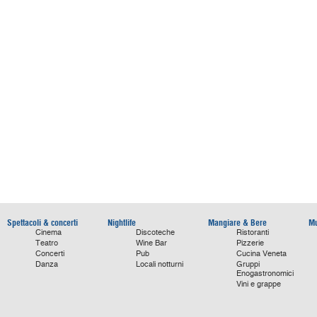
Spettacoli & concerti
Nightlife
Mangiare & Bere
Mu
Cinema
Discoteche
Ristoranti
Teatro
Wine Bar
Pizzerie
Concerti
Pub
Cucina Veneta
Danza
Locali notturni
Gruppi
Enogastronomici
Vini e grappe