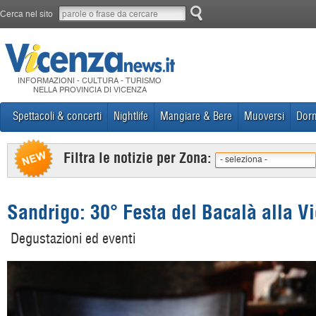
Cerca nel sito
INFORMAZIONI - CULTURA - TURISMO
NELLA PROVINCIA DI VICENZA
Spettacoli & concerti
Nightlife
Mangiare & Bere
Muoversi
Dorm
Filtra le notizie per Zona:
- seleziona -
Sandrigo: 30° Festa del Bacalà alla V
Degustazioni ed eventi