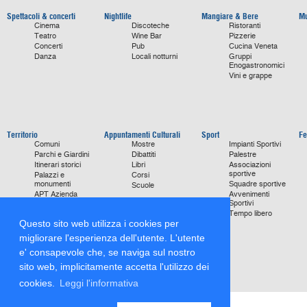
Spettacoli & concerti
Nightlife
Mangiare & Bere
Mu
Cinema
Discoteche
Ristoranti
Teatro
Wine Bar
Pizzerie
Concerti
Pub
Cucina Veneta
Danza
Locali notturni
Gruppi
Enogastronomici
Vini e grappe
Territorio
Appuntamenti Culturali
Sport
Fe
Comuni
Mostre
Impianti Sportivi
Parchi e Giardini
Dibattiti
Palestre
Itinerari storici
Libri
Associazioni
sportive
Palazzi e
Corsi
monumenti
Squadre sportive
Scuole
APT Azienda
Avvenimenti
Promozione
Sportivi
Turismo
Tempo libero
Ville
Questo sito web utilizza i cookies per
Chiese
migliorare l'esperienza dell'utente. L'utente
monumentali
e' consapevole che, se naviga sul nostro
Storie di Successo
Focus on
sito web, implicitamente accetta l'utilizzo dei
cookies.
Leggi l'informativa