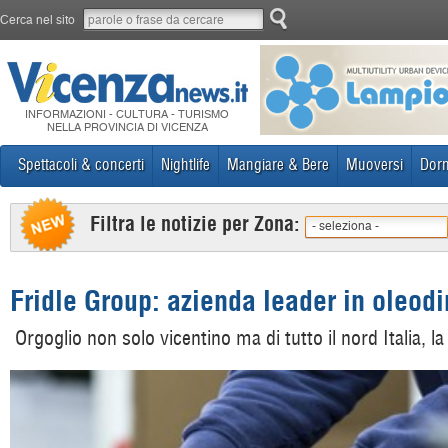
Cerca nel sito
INFORMAZIONI - CULTURA - TURISMO
NELLA PROVINCIA DI VICENZA
Spettacoli & concerti
Nightlife
Mangiare & Bere
Muoversi
Dorm
Filtra le notizie per Zona:
- seleziona -
Fridle Group: azienda leader in oleod
Orgoglio non solo vicentino ma di tutto il nord Italia, l