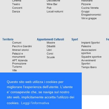
Cinema
Discoteche
Ristoranti
Teatro
Wine Bar
Pizzerie
Concerti
Pub
Cucina Veneta
Danza
Locali notturni
Gruppi
Enogastronomici
Vini e grappe
Territorio
Appuntamenti Culturali
Sport
Fe
Comuni
Mostre
Impianti Sportivi
Parchi e Giardini
Dibattiti
Palestre
Itinerari storici
Libri
Associazioni
sportive
Palazzi e
Corsi
monumenti
Squadre sportive
Scuole
APT Azienda
Avvenimenti
Promozione
Sportivi
Turismo
Tempo libero
Ville
Chiese
monumentali
Storie di Successo
Questo sito web utilizza i cookies per
Focus on
migliorare l'esperienza dell'utente. L'utente
e' consapevole che, se naviga sul nostro
sito web, implicitamente accetta l'utilizzo dei
cookies.
Leggi l'informativa