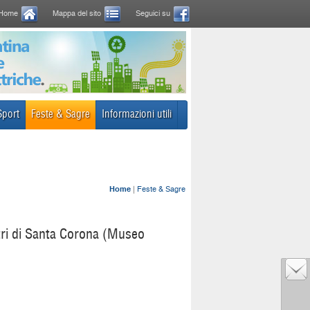
Home
Mappa del sito
Seguici su
Sport
Feste & Sagre
Informazioni utili
Home
|
Feste & Sagre
stri di Santa Corona (Museo