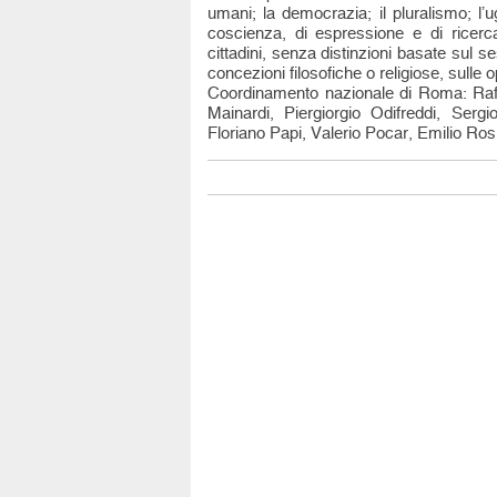
umani; la democrazia; il pluralismo; l’ug
coscienza, di espressione e di ricerca; 
cittadini, senza distinzioni basate sul se
concezioni filosofiche o religiose, sulle o
Coordinamento nazionale di Roma: Raff
Mainardi, Piergiorgio Odifreddi, Ser
Floriano Papi, Valerio Pocar, Emilio Rosi