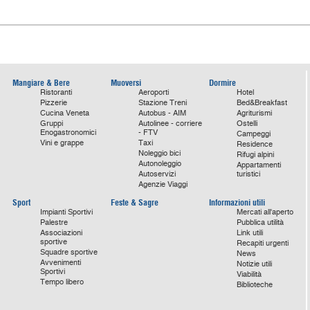
Mangiare & Bere
Muoversi
Dormire
Ristoranti
Aeroporti
Hotel
Pizzerie
Stazione Treni
Bed&Breakfast
Cucina Veneta
Autobus - AIM
Agriturismi
Gruppi
Autolinee - corriere
Ostelli
Enogastronomici
- FTV
Campeggi
Vini e grappe
Taxi
Residence
Noleggio bici
Rifugi alpini
Autonoleggio
Appartamenti
Autoservizi
turistici
Agenzie Viaggi
Sport
Feste & Sagre
Informazioni utili
Impianti Sportivi
Mercati all'aperto
Palestre
Pubblica utilità
Associazioni
Link utili
sportive
Recapiti urgenti
Squadre sportive
News
Avvenimenti
Notizie utili
Sportivi
Viabilità
Tempo libero
Biblioteche