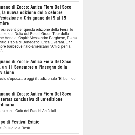
gnano di Zocco: Antica Fiera Del Soco
 la nuova edizione della celebre
estazione a Grisignano dal 9 al 15
embre
si eventi per questa edizione della Fiera: le
enze del Delta del Po e il Green Tour della
ne Veneto. Ospiti: Alessandro Borghese, Diana
falo, Paola di Benedetto, Erica Liverani. L’11
bre barbecue italo-americano “Amici per la
”.
gnano di Zocco: Antica Fiera Del Soco
 un 11 Settembre all'insegna della
visione
uto d'epoca... e oggi il tradizionale "El Luni del
gnano di Zocco: Antica Fiera Del Soco
serata conclusiva di un'edizione
rdinaria
ra con il Galà dei Fuochi Artificiali
po di Festival Estate
 al 29 luglio a Rosà