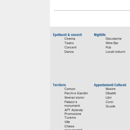
Spettacoli & concerti
Nightlife
Cinema
Discoteche
Teatro
Wine Bar
Concerti
Pub
Danza
Locali notturni
Territorio
Appuntamenti Culturali
Comuni
Mostre
Parchi e Giardini
Dibattiti
Itinerari storici
Libri
Palazzi e
Corsi
monumenti
Scuole
APT Azienda
Promozione
Turismo
Ville
Chiese