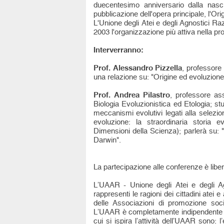
duecentesimo anniversario dalla nasci
pubblicazione dell'opera principale, l'Ori
L'Unione degli Atei e degli Agnostici Ra
2003 l'organizzazione più attiva nella pr
Interverranno:
Prof. Alessandro Pizzella
, professore 
una relazione su: "Origine ed evoluzione
Prof. Andrea Pilastro
, professore as
Biologia Evoluzionistica ed Etologia; st
meccanismi evolutivi legati alla selezi
evoluzione: la straordinaria storia e
Dimensioni della Scienza); parlerà su:
Darwin".
La partecipazione alle conferenze è libera
L’UAAR - Unione degli Atei e degli Ag
rappresenti le ragioni dei cittadini atei 
delle Associazioni di promozione social
L’UAAR è completamente indipendente da p
cui si ispira l’attività dell’UAAR sono: l’