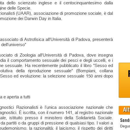
ta dello scienzato inglese e il centocinquantesimo dalla
gine delle Specie.
zionalisti (UAAR), associazione di promozione sociale, è dal
omozione dei Darwin Day in Italia.
associato di Astrofisica all'Università di Padova, presenterà
 dell'universo"
sociato di Zoologia all'Università di Padova, dove insegna
udia il comportamento sessuale dei pesci e degli uccelli, e i
one sessuale. Ha recentemente pubblicato il libro "Sesso ed
volutiva della riproduzione sessuale" (Bompiani, collana
 "Sesso ed evoluzione: la selezione sessuale 150 anni dopo
 e aperta a tutti
nostici Razionalisti è l’unica associazione nazionale che
Alt
e agnostici. È iscritta, con il numero 141, al registro nazionale
e, istituito presso il ministero della Solidarietà Sociale.
Sandr
artiti o da gruppi di pressione di qualsiasi tipo. I valori a
Degus
eudemonismo; la razionalità; il laicismo; il rispetto dei diritti