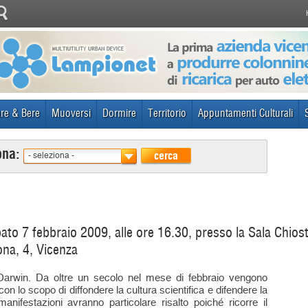
re & Bere
Muoversi
Dormire
Territorio
Appuntamenti Culturali
ona:
cerca
- seleziona -
bato 7 febbraio 2009, alle ore 16.30, presso la Sala Chio
ona, 4, Vicenza
Darwin. Da oltre un secolo nel mese di febbraio vengono
con lo scopo di diffondere la cultura scientifica e difendere la
anifestazioni avranno particolare risalto poiché ricorre il