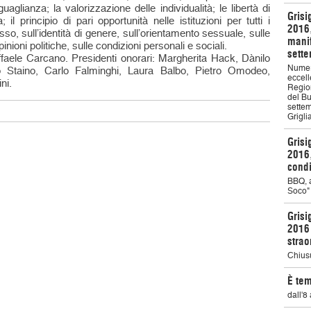
uaglianza; la valorizzazione delle individualità; le libertà di
Grisi
il principio di pari opportunità nelle istituzioni per tutti i
2016,
sso, sull’identità di genere, sull’orientamento sessuale, sulle
manif
pinioni politiche, sulle condizioni personali e sociali.
sett
aele Carcano. Presidenti onorari: Margherita Hack, Dànilo
Numero
gio Staino, Carlo Falminghi, Laura Balbo, Pietro Omodeo,
eccell
ni.
Regio
del Bu
settem
Griglia
Grisi
2016,
condi
BBQ, a
Soco"
Grisi
2016 
strao
Chiusu
È tem
dall'8