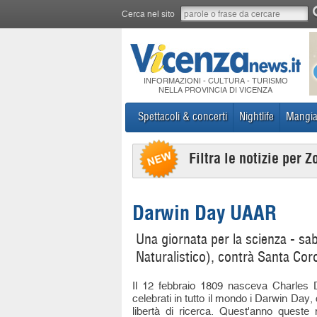
Cerca nel sito
INFORMAZIONI - CULTURA - TURISMO
NELLA PROVINCIA DI VICENZA
Spettacoli & concerti
Nightlife
Mangia
Filtra le notizie per Z
Darwin Day UAAR
Una giornata per la scienza - sa
Naturalistico), contrà Santa Cor
Il 12 febbraio 1809 nasceva Charles 
celebrati in tutto il mondo i Darwin Day, 
libertà di ricerca. Quest'anno queste m