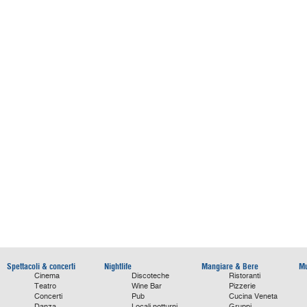
Spettacoli & concerti
Nightlife
Mangiare & Bere
Mu
Cinema
Discoteche
Ristoranti
Teatro
Wine Bar
Pizzerie
Concerti
Pub
Cucina Veneta
Danza
Locali notturni
Gruppi