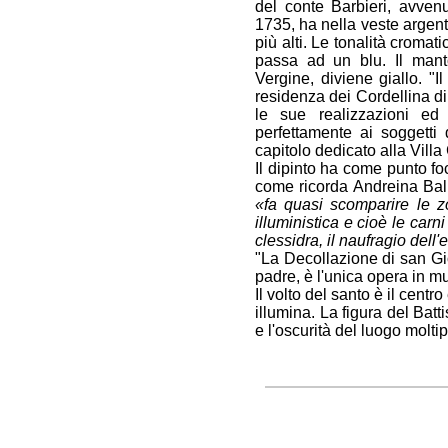
del conte Barbieri, avvenu
1735, ha nella veste argen
più alti. Le tonalità cromat
passa ad un blu. Il manto
Vergine, diviene giallo. "
residenza dei Cordellina d
le sue realizzazioni ed
perfettamente ai soggetti 
capitolo dedicato alla Villa
Il dipinto ha come punto fo
come ricorda Andreina Ball
«fa quasi scomparire le 
illuministica e cioè le carn
clessidra, il naufragio dell'
"La Decollazione di san Giov
padre, è l'unica opera in 
Il volto del santo è il cent
illumina. La figura del Batt
e l'oscurità del luogo molti