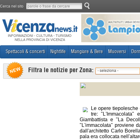
Cerca nel sito
INFORMAZIONI - CULTURA - TURISMO
NELLA PROVINCIA DI VICENZA
Spettacoli & concerti
Nightlife
Mangiare & Bere
Muoversi
Dorm
Filtra le notizie per Zona:
- seleziona -
Le opere tiepolesche 
tre: "L'Immacolata" 
Giambattista e "La Decol
"L'immacolata" proviene da
dall'architetto Carlo Borel
pala era collocata nell'alta