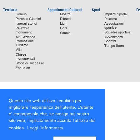
Territorio
Appuntamenti Culturali
Sport
Fe
Comuni
Mostre
Impianti Sportivi
Parchi e Giardini
Dibattiti
Palestre
Itinerari storici
Libri
Associazioni
sportive
Palazzi e
Corsi
monumenti
Squadre sportive
Scuole
APT Azienda
Avvenimenti
Promozione
Sportivi
Turismo
Tempo libero
Ville
Chiese
monumentali
Storie di Successo
Focus on
Questo sito web utilizza i cookies per
migliorare l'esperienza dell'utente. L'utente
e' consapevole che, se naviga sul nostro
sito web, implicitamente accetta l'utilizzo dei
cookies.
Leggi l'informativa