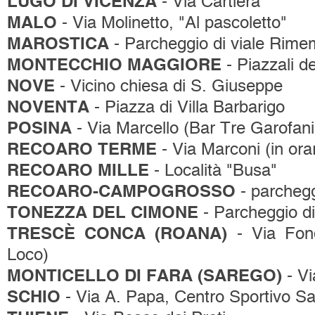
LUGO DI VICENZA
- Via Cartiera
MALO
- Via Molinetto, "Al pascoletto"
MAROSTICA
- Parcheggio di viale Rim
MONTECCHIO MAGGIORE
- Piazzali de
NOVE
- Vicino chiesa di S. Giuseppe
NOVENTA
- Piazza di Villa Barbarigo
POSINA
- Via Marcello (Bar Tre Garofani
RECOARO TERME
- Via Marconi (in ora
RECOARO MILLE
- Località "Busa"
RECOARO-CAMPOGROSSO
- parcheggi
TONEZZA DEL CIMONE
- Parcheggio di
TRESCÈ CONCA (ROANA)
- Via Fond
Loco)
MONTICELLO DI FARA (SAREGO)
- Vi
SCHIO
- Via A. Papa, Centro Sportivo S