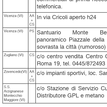
telefonica.
Vicenza (VI)
AA
In via Cricoli aperto h24
+
CS
Vicenza (VI)
PS
Santuario Monte Ber
panoramico Piazzale della 
sovrasta la città (rumoroso)
Zugliano (VI)
CS
c/o centro vendita Centro 
Roma 19, tel. 0445/872493
Zovencedo(VI)
AA
c/o impianti sportivi, loc. S
+
CS
S.S.
c/o Stazione di Servizio Cu
Arzignanese
Distributore GPL e metano
Montecchio
Maggiore (VI)