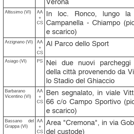
Verona
Altissimo (VI)
AA
In loc. Ronco, lungo la 
+
Campanella - Chiampo (pic
CS
e scarico)
Arzignano (VI)
AA
Al Parco dello Sport
+
CS
Asiago (VI)
PS
Nei due nuovi parcheggi a
della città provenendo da V
lo Stadio del Ghiaccio
Barbarano
AA
Ben segnalato, in viale Vit
Vicentino (VI)
+
66 c/o Campo Sportivo (pic
CS
e scarico)
Bassano del
AA
Area "Cremona", in via Gob
Grappa (VI)
+
del custode)
CS