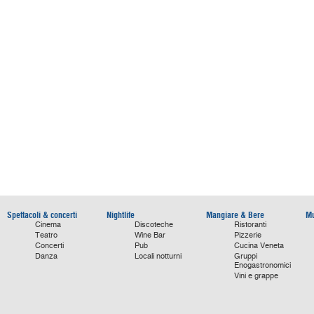
Spettacoli & concerti
Nightlife
Mangiare & Bere
Mu
Cinema
Discoteche
Ristoranti
Teatro
Wine Bar
Pizzerie
Concerti
Pub
Cucina Veneta
Danza
Locali notturni
Gruppi
Enogastronomici
Vini e grappe