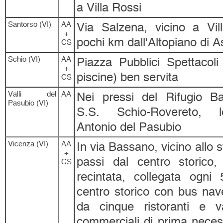
a Villa Rossi
Santorso (VI)
AA
Via Salzena, vicino a Vil
+
pochi km dall'Altopiano di A
CS
Schio (VI)
AA
Piazza Pubblici Spettacoli 
+
piscine) ben servita
CS
Valli del
AA
Nei pressi del Rifugio Ba
Pasubio (VI)
S.S. Schio-Rovereto, l
Antonio del Pasubio
Vicenza (VI)
AA
In via Bassano, vicino allo 
+
passi dal centro storico, 
CS
recintata, collegata ogni 
centro storico con bus nave
da cinque ristoranti e va
commerciali di prima neces