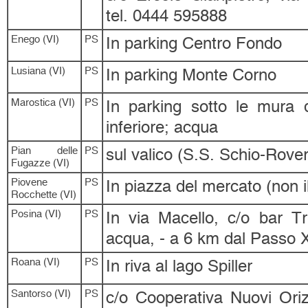
tel. 0444 595888
Enego (VI)
PS
In parking Centro Fondo
Lusiana (VI)
PS
In parking Monte Corno
Marostica (VI)
PS
In parking sotto le mura d
inferiore; acqua
Pian delle
PS
sul valico (S.S. Schio-Rover
Fugazze (VI)
Piovene
PS
In piazza del mercato (non i
Rocchette (VI)
Posina (VI)
PS
In via Macello, c/o bar Tr
acqua, - a 6 km dal Passo
Roana (VI)
PS
In riva al lago Spiller
Santorso (VI)
PS
c/o Cooperativa Nuovi Oriz