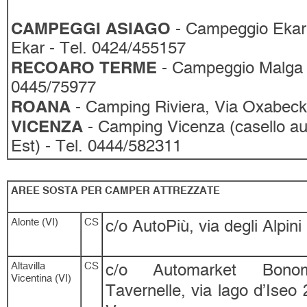
CAMPEGGI
ASIAGO
- Campeggio Ekar A
Ekar - Tel. 0424/455157
RECOARO TERME
- Campeggio Malga L
0445/75977
ROANA
- Camping Riviera, Via Oxabeck
VICENZA
- Camping Vicenza (casello au
Est) - Tel. 0444/582311
AREE SOSTA PER CAMPER ATTREZZATE
Alonte (VI)
CS
c/o AutoPiù, via degli Alpini
Altavilla
CS
c/o Automarket Bonome
Vicentina (VI)
Tavernelle, via lago d’Iseo