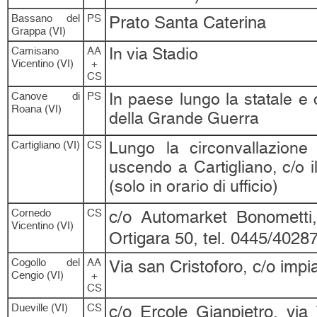
Bassano del
PS
Prato Santa Caterina
Grappa (VI)
Camisano
AA
In via Stadio
Vicentino (VI)
+
CS
Canove di
PS
In paese lungo la statale e 
Roana (VI)
della Grande Guerra
Cartigliano (VI)
CS
Lungo la circonvallazione
uscendo a Cartigliano, c/o i
(solo in orario di ufficio)
Cornedo
CS
c/o Automarket Bonometti
Vicentino (VI)
Ortigara 50, tel. 0445/4028
Cogollo del
AA
Via san Cristoforo, c/o impia
Cengio (VI)
+
CS
Dueville (VI)
CS
c/o Ercole Gianpietro, via 