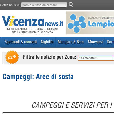
Cerca nel sito
INFORMAZIONI - CULTURA - TURISMO
NELLA PROVINCIA DI VICENZA
Spettacoli & concerti
Nightlife
Mangiare & Bere
Muoversi
Dorm
Filtra le notizie per Zona:
- seleziona -
Campeggi: Aree di sosta
CAMPEGGI E SERVIZI PER 