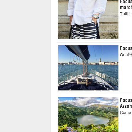
Focus
march
Tutti 
Focus
Qualch
Focus
Azzor
Come o