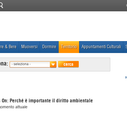
re & Bere
Muoversi
Dormire
Territorio
Appuntamenti Culturali
ona:
cerca
- seleziona -
 On: Perché è importante il diritto ambientale
gomento attuale