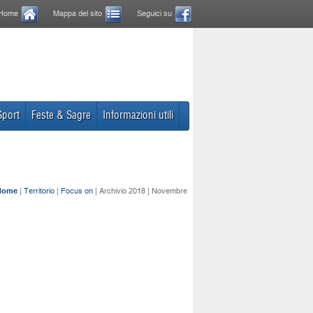
Home
Mappa del sito
Seguici su
Sport
Feste & Sagre
Informazioni utili
Home
|
Territorio
|
Focus on
| Archivio 2018 | Novembre