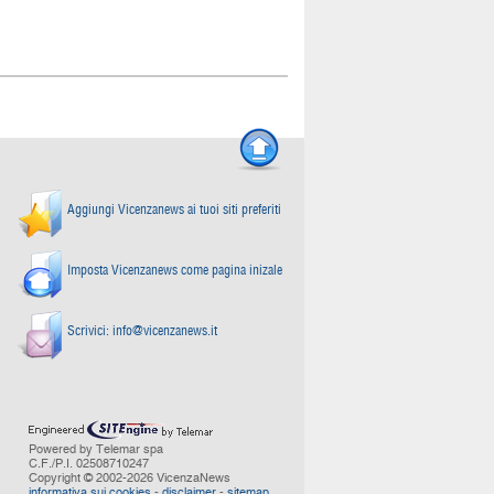
Aggiungi Vicenzanews ai tuoi siti preferiti
Imposta Vicenzanews come pagina inizale
Scrivici:
info@vicenzanews.it
Powered by Telemar spa
C.F./P.I. 02508710247
Copyright © 2002-2026 VicenzaNews
informativa sui cookies
-
disclaimer
-
sitemap