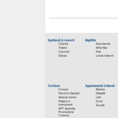
Spettacoli & concerti
Nightlife
Cinema
Discoteche
Teatro
Wine Bar
Concerti
Pub
Danza
Locali notturni
Territorio
Appuntamenti Culturali
Comuni
Mostre
Parchi e Giardini
Dibattiti
Itinerari storici
Libri
Palazzi e
Corsi
monumenti
Scuole
APT Azienda
Promozione
Turismo