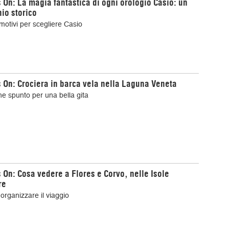
 On: La magia fantastica di ogni orologio Casio: un
io storico
i motivi per scegliere Casio
 On: Crociera in barca vela nella Laguna Veneta
e spunto per una bella gita
 On: Cosa vedere a Flores e Corvo, nelle Isole
re
rganizzare il viaggio