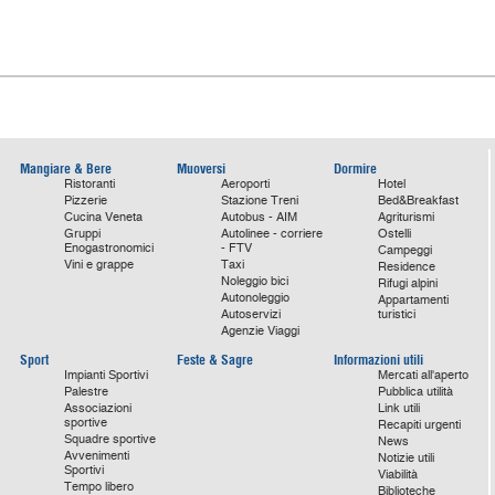
Mangiare & Bere
Muoversi
Dormire
Ristoranti
Aeroporti
Hotel
Pizzerie
Stazione Treni
Bed&Breakfast
Cucina Veneta
Autobus - AIM
Agriturismi
Gruppi
Autolinee - corriere
Ostelli
Enogastronomici
- FTV
Campeggi
Vini e grappe
Taxi
Residence
Noleggio bici
Rifugi alpini
Autonoleggio
Appartamenti
Autoservizi
turistici
Agenzie Viaggi
Sport
Feste & Sagre
Informazioni utili
Impianti Sportivi
Mercati all'aperto
Palestre
Pubblica utilità
Associazioni
Link utili
sportive
Recapiti urgenti
Squadre sportive
News
Avvenimenti
Notizie utili
Sportivi
Viabilità
Tempo libero
Biblioteche