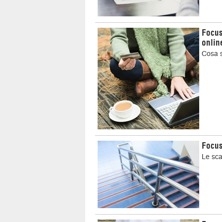
Focus
onlin
Cosa s
Focus
Le sca