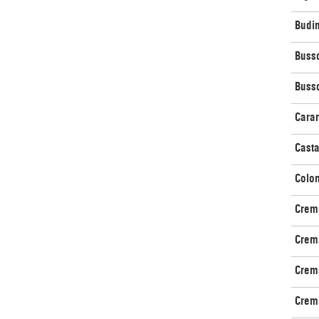
Budi
Busso
Busso
Cara
Cast
Colo
Crema
Crema
Crem
Crem