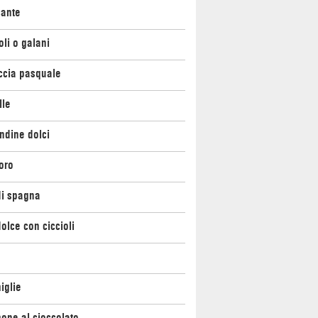
cante
oli o galani
ccia pasquale
lle
ndine dolci
oro
di spagna
olce con ciccioli
iglie
one al cioccolato