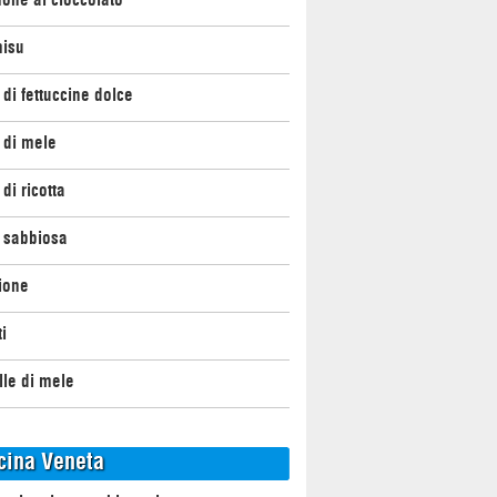
misu
 di fettuccine dolce
 di mele
 di ricotta
 sabbiosa
ione
ti
elle di mele
cina Veneta