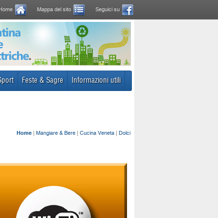
Home
Mappa del sito
Seguici su
Sport
Feste & Sagre
Informazioni utili
Home
|
Mangiare & Bere
|
Cucina Veneta
|
Dolci