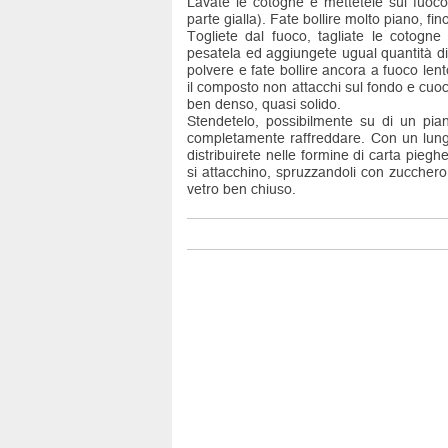
Lavate le cotogne e mettetele sul fuoc
parte gialla). Fate bollire molto piano, f
Togliete dal fuoco, tagliate le cotogn
pesatela ed aggiungete ugual quantità di
polvere e fate bollire ancora a fuoco le
il composto non attacchi sul fondo e cuo
ben denso, quasi solido.
Stendetelo, possibilmente su di un pi
completamente raffreddare. Con un lungo
distribuirete nelle formine di carta piegh
si attacchino, spruzzandoli con zuccher
vetro ben chiuso.