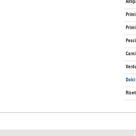
Antip
Primi
Primi 
Pesci
Carni
Verd
Dolci
Ricet