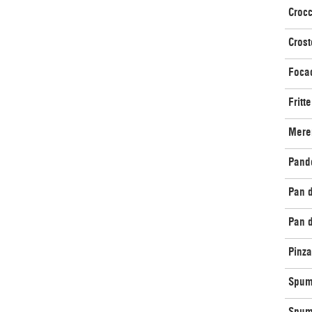
Croc
Crost
Foca
Fritte
Mere
Pand
Pan 
Pan d
Pinza
Spum
Spum