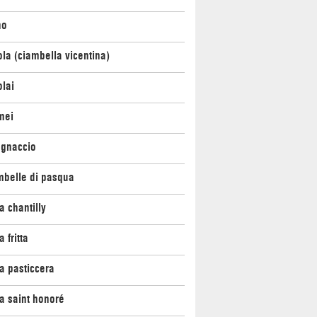
no
la (ciambella vicentina)
lai
mei
agnaccio
mbelle di pasqua
 chantilly
 fritta
a pasticcera
a saint honoré