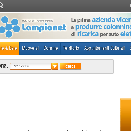
re & Bere
Muoversi
Dormire
Territorio
Appuntamenti Culturali
ona:
cerca
- seleziona -