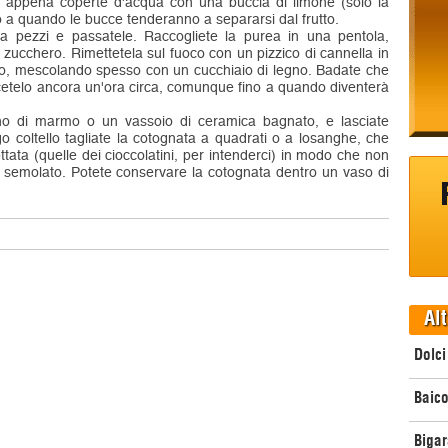
o appena coperte d'acqua con una buccia di limone (solo la
ino a quando le bucce tenderanno a separarsi dal frutto.
e a pezzi e passatele. Raccogliete la purea in una pentola,
 zucchero. Rimettetela sul fuoco con un pizzico di cannella in
nto, mescolando spesso con un cucchiaio di legno. Badate che
cetelo ancora un'ora circa, comunque fino a quando diventerà
ano di marmo o un vassoio di ceramica bagnato, e lasciate
 coltello tagliate la cotognata a quadrati o a losanghe, che
ettata (quelle dei cioccolatini, per intenderci) in modo che non
o semolato. Potete conservare la cotognata dentro un vaso di
Alt
Dolci
Baico
Bigar