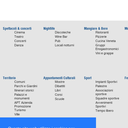
Spettacoli & concerti
Nightlife
Mangiare & Bere
Mu
Cinema
Discoteche
Ristoranti
Teatro
Wine Bar
Pizzerie
Concerti
Pub
Cucina Veneta
Danza
Locali notturni
Gruppi
Enogastronomici
Vini e grappe
Territorio
Appuntamenti Culturali
Sport
Fe
Comuni
Mostre
Impianti Sportivi
Parchi e Giardini
Dibattiti
Palestre
Itinerari storici
Libri
Associazioni
sportive
Palazzi e
Corsi
monumenti
Squadre sportive
Scuole
APT Azienda
Avvenimenti
Promozione
Sportivi
Turismo
Tempo libero
Ville
Chiese
monumentali
Storie di Successo