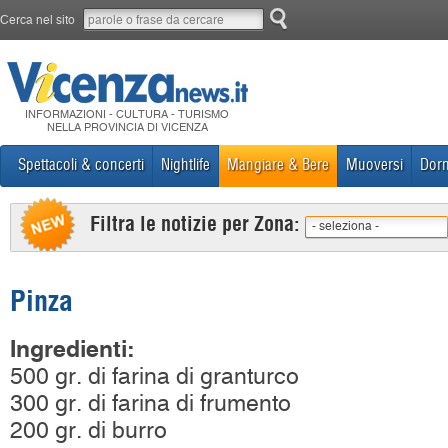
Cerca nel sito
INFORMAZIONI - CULTURA - TURISMO
NELLA PROVINCIA DI VICENZA
Spettacoli & concerti
Nightlife
Mangiare & Bere
Muoversi
Dorm
Filtra le notizie per Zona:
- seleziona -
Pinza
Ingredienti:
500 gr. di farina di granturco
300 gr. di farina di frumento
200 gr. di burro