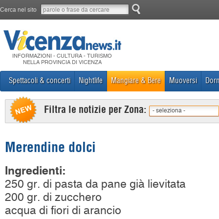
Cerca nel sito
INFORMAZIONI - CULTURA - TURISMO
NELLA PROVINCIA DI VICENZA
Spettacoli & concerti
Nightlife
Mangiare & Bere
Muoversi
Dorm
Filtra le notizie per Zona:
- seleziona -
Merendine dolci
Ingredienti:
250 gr. di pasta da pane già lievitata
200 gr. di zucchero
acqua di fiori di arancio