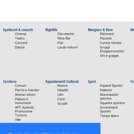
Spettacoli & concerti
Nightlife
Mangiare & Bere
Mu
Cinema
Discoteche
Ristoranti
Teatro
Wine Bar
Pizzerie
Concerti
Pub
Cucina Veneta
Danza
Locali notturni
Gruppi
Enogastronomici
Vini e grappe
Territorio
Appuntamenti Culturali
Sport
Fe
Comuni
Mostre
Impianti Sportivi
Parchi e Giardini
Dibattiti
Palestre
Itinerari storici
Libri
Associazioni
sportive
Palazzi e
Corsi
monumenti
Squadre sportive
Scuole
APT Azienda
Avvenimenti
Promozione
Sportivi
Turismo
Tempo libero
Ville
Chiese
monumentali
Storie di Successo