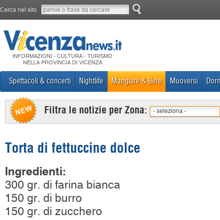
Cerca nel sito
INFORMAZIONI - CULTURA - TURISMO
NELLA PROVINCIA DI VICENZA
Spettacoli & concerti
Nightlife
Mangiare & Bere
Muoversi
Dorm
Filtra le notizie per Zona:
- seleziona -
Torta di fettuccine dolce
Ingredienti:
300 gr. di farina bianca
150 gr. di burro
150 gr. di zucchero