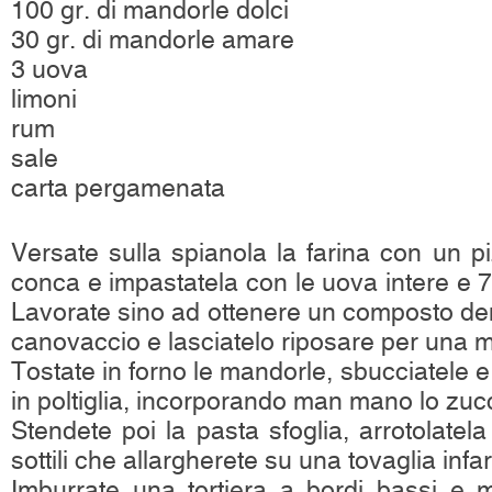
100 gr. di mandorle dolci
30 gr. di mandorle amare
3 uova
limoni
rum
sale
carta pergamenata
Versate sulla spianola la farina con un piz
conca e impastatela con le uova intere e 70
Lavorate sino ad ottenere un composto den
canovaccio e lasciatelo riposare per una 
Tostate in forno le mandorle, sbucciatele e t
in poltiglia, incorporando man mano lo zuc
Stendete poi la pasta sfoglia, arrotolatela 
sottili che allargherete su una tovaglia infar
Imburrate una tortiera a bordi bassi e m