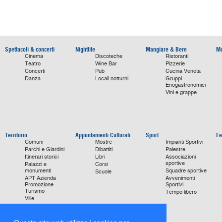
Spettacoli & concerti
Nightlife
Mangiare & Bere
Mu
Cinema
Discoteche
Ristoranti
Teatro
Wine Bar
Pizzerie
Concerti
Pub
Cucina Veneta
Danza
Locali notturni
Gruppi
Enogastronomici
Vini e grappe
Territorio
Appuntamenti Culturali
Sport
Fe
Comuni
Mostre
Impianti Sportivi
Parchi e Giardini
Dibattiti
Palestre
Itinerari storici
Libri
Associazioni
sportive
Palazzi e
Corsi
monumenti
Squadre sportive
Scuole
APT Azienda
Avvenimenti
Promozione
Sportivi
Turismo
Tempo libero
Ville
Chiese
monumentali
Storie di Successo