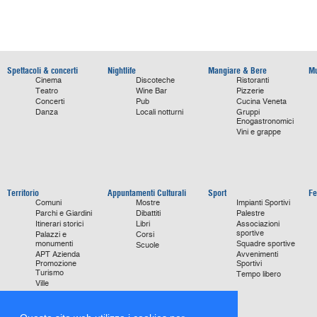
Spettacoli & concerti
Nightlife
Mangiare & Bere
Mu
Cinema
Discoteche
Ristoranti
Teatro
Wine Bar
Pizzerie
Concerti
Pub
Cucina Veneta
Danza
Locali notturni
Gruppi
Enogastronomici
Vini e grappe
Territorio
Appuntamenti Culturali
Sport
Fe
Comuni
Mostre
Impianti Sportivi
Parchi e Giardini
Dibattiti
Palestre
Itinerari storici
Libri
Associazioni
sportive
Palazzi e
Corsi
monumenti
Squadre sportive
Scuole
APT Azienda
Avvenimenti
Promozione
Sportivi
Turismo
Tempo libero
Ville
Chiese
monumentali
Storie di Successo