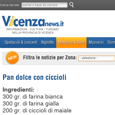
Cerca nel sito
INFORMAZIONI - CULTURA - TURISMO
NELLA PROVINCIA DI VICENZA
Spettacoli & concerti
Nightlife
Mangiare & Bere
Muoversi
Dorm
Filtra le notizie per Zona:
- seleziona -
Pan dolce con ciccioli
Ingredienti:
300 gr. di farina bianca
300 gr. di farina gialla
200 gr. di ciccioli di maiale