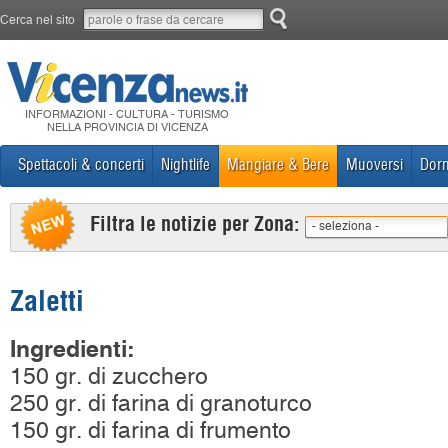
Cerca nel sito
INFORMAZIONI - CULTURA - TURISMO
NELLA PROVINCIA DI VICENZA
Spettacoli & concerti
Nightlife
Mangiare & Bere
Muoversi
Dorm
Filtra le notizie per Zona:
- seleziona -
Zaletti
Ingredienti:
150 gr. di zucchero
250 gr. di farina di granoturco
150 gr. di farina di frumento