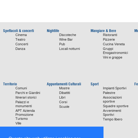
Spettacoli & concerti
Nightlife
Mangiare & Bere
Mu
Cinema
Discoteche
Ristoranti
Teatro
Wine Bar
Pizzerie
Concerti
Pub
Cucina Veneta
Danza
Locali notturni
Gruppi
Enogastronomici
Vini e grappe
Territorio
Appuntamenti Culturali
Sport
Fe
Comuni
Mostre
Impianti Sportivi
Parchi e Giardini
Dibattiti
Palestre
Itinerari storici
Libri
Associazioni
sportive
Palazzi e
Corsi
monumenti
Squadre sportive
Scuole
APT Azienda
Avvenimenti
Promozione
Sportivi
Turismo
Tempo libero
Ville
Chiese
monumentali
Storie di Successo