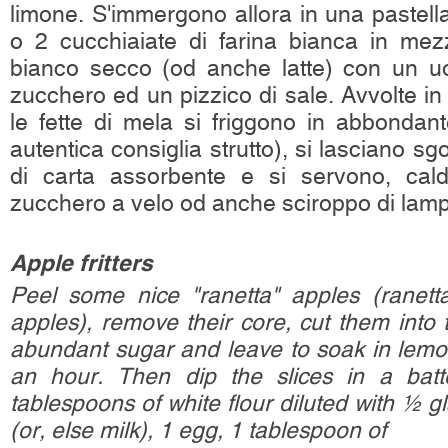
limone. S'immergono allora in una pastell
o 2 cucchiaiate di farina bianca in mez
bianco secco (od anche latte) con un uo
zucchero ed un pizzico di sale. Avvolte i
le fette di mela si friggono in abbondant
autentica consiglia strutto), si lasciano sg
di carta assorbente e si servono, caldi
zucchero a velo od anche sciroppo di lampo
Apple fritters
Peel some nice "ranetta" apples (ranett
apples), remove their core, cut them into t
abundant sugar and leave to soak in lemon
an hour. Then dip the slices in a bat
tablespoons of white flour diluted with ½ g
(or, else milk), 1 egg, 1 tablespoon of