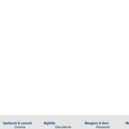
Spettacoli & concerti
Nightlife
Mangiare & Bere
Mu
Cinema
Discoteche
Ristoranti