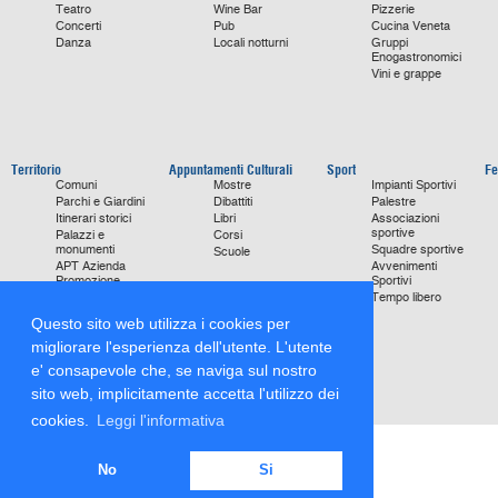
Teatro
Wine Bar
Pizzerie
Concerti
Pub
Cucina Veneta
Danza
Locali notturni
Gruppi
Enogastronomici
Vini e grappe
Territorio
Appuntamenti Culturali
Sport
Fe
Comuni
Mostre
Impianti Sportivi
Parchi e Giardini
Dibattiti
Palestre
Itinerari storici
Libri
Associazioni
sportive
Palazzi e
Corsi
monumenti
Squadre sportive
Scuole
APT Azienda
Avvenimenti
Promozione
Sportivi
Turismo
Tempo libero
Ville
Questo sito web utilizza i cookies per
Chiese
monumentali
migliorare l'esperienza dell'utente. L'utente
Storie di Successo
e' consapevole che, se naviga sul nostro
Focus on
sito web, implicitamente accetta l'utilizzo dei
cookies.
Leggi l'informativa
No
Si