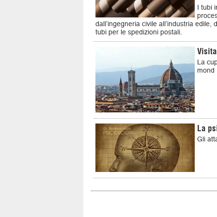
I tubi
proces
dall’ingegneria civile all’industria edile,
tubi per le spedizioni postali.
Visit
La cup
mond
La ps
Gli at