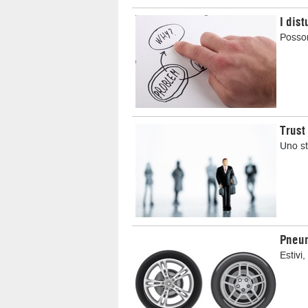
I dis
Posson
Trust
Uno st
Pneum
Estivi,