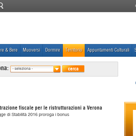
re & Bere
Muoversi
Dormire
Territorio
Appuntamenti Culturali
ona:
cerca
- seleziona -
trazione fiscale per le ristrutturazioni a Verona
ge di Stabilità 2016 proroga i bonus