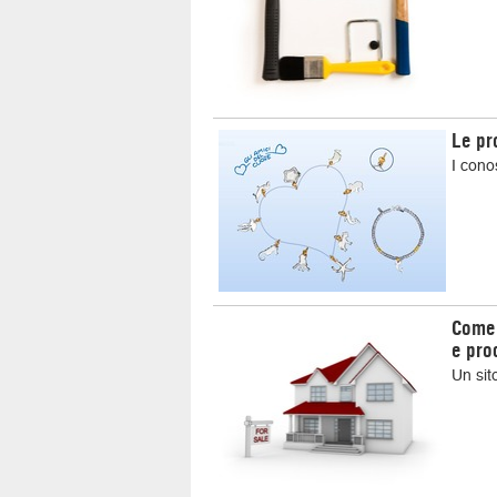
Le pr
I cono
Come 
e pro
Un sit