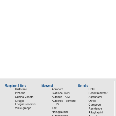
Mangiare & Bere
Muoversi
Dormire
Ristoranti
Aeroporti
Hotel
Pizzerie
Stazione Treni
Bed&Breakfast
Cucina Veneta
Autobus - AIM
Agriturismi
Gruppi
Autolinee - corriere
Ostelli
Enogastronomici
- FTV
Campeggi
Vini e grappe
Taxi
Residence
Noleggio bici
Rifugi alpini
Autonoleggio