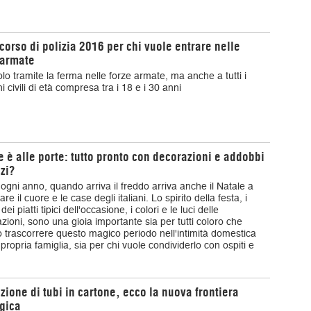
ncorso di polizia 2016 per chi vuole entrare nelle
 armate
lo tramite la ferma nelle forze armate, ma anche a tutti i
ni civili di età compresa tra i 18 e i 30 anni
e è alle porte: tutto pronto con decorazioni e addobbi
izi?
gni anno, quando arriva il freddo arriva anche il Natale a
are il cuore e le case degli italiani. Lo spirito della festa, i
dei piatti tipici dell'occasione, i colori e le luci delle
zioni, sono una gioia importante sia per tutti coloro che
trascorrere questo magico periodo nell'intimità domestica
 propria famiglia, sia per chi vuole condividerlo con ospiti e
zione di tubi in cartone, ecco la nuova frontiera
gica