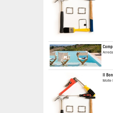
Compr
Arreda
Il Bo
Molte 