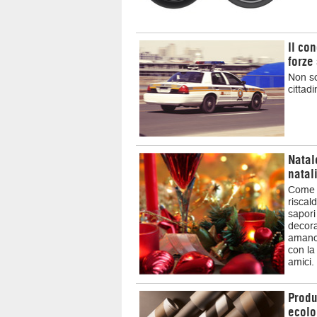
Il co
forze
Non so
cittadi
Natal
natal
Come o
riscald
sapori 
decora
amano 
con la
amici.
Produ
ecolo