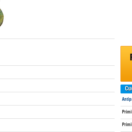
Cu
Antip
Primi
Primi 