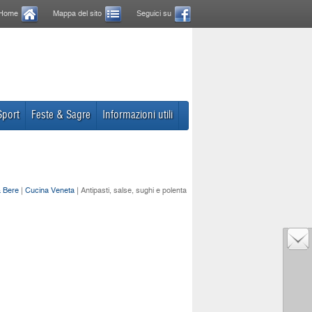
Home
Mappa del sito
Seguici su
Sport
Feste & Sagre
Informazioni utili
 Bere
|
Cucina Veneta
| Antipasti, salse, sughi e polenta