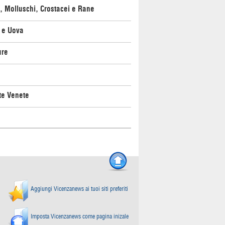
, Molluschi, Crostacei e Rane
 e Uova
ure
te Venete
Aggiungi Vicenzanews ai tuoi siti preferiti
Imposta Vicenzanews come pagina inizale