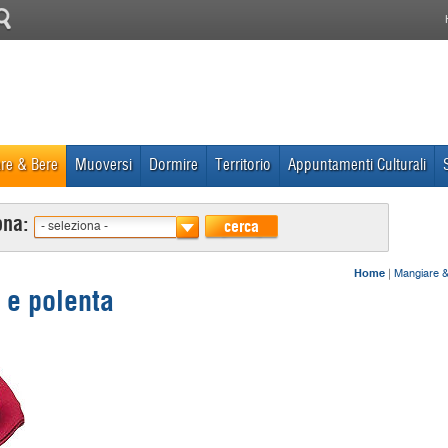
re & Bere
Muoversi
Dormire
Territorio
Appuntamenti Culturali
ona:
cerca
- seleziona -
Home
|
Mangiare &
i e polenta