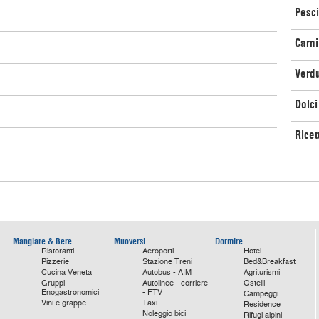
Pesci
Carni
Verd
Dolci
Ricet
Mangiare & Bere
Muoversi
Dormire
Ristoranti
Aeroporti
Hotel
Pizzerie
Stazione Treni
Bed&Breakfast
Cucina Veneta
Autobus - AIM
Agriturismi
Gruppi
Autolinee - corriere
Ostelli
Enogastronomici
- FTV
Campeggi
Vini e grappe
Taxi
Residence
Noleggio bici
Rifugi alpini