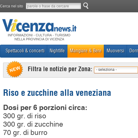
Cerca nel sito
INFORMAZIONI - CULTURA - TURISMO
NELLA PROVINCIA DI VICENZA
Spettacoli & concerti
Nightlife
Mangiare & Bere
Muoversi
Dorm
Filtra le notizie per Zona:
- seleziona -
Riso e zucchine alla veneziana
Dosi per 6 porzioni circa:
300 gr. di riso
300 gr. di zucchine
70 gr. di burro