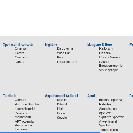
Spettacoli & concerti
Nightlife
Mangiare & Bere
Mu
Cinema
Discoteche
Ristoranti
Teatro
Wine Bar
Pizzerie
Concerti
Pub
Cucina Veneta
Danza
Locali notturni
Gruppi
Enogastronomici
Vini e grappe
Territorio
Appuntamenti Culturali
Sport
Fe
Comuni
Mostre
Impianti Sportivi
Parchi e Giardini
Dibattiti
Palestre
Itinerari storici
Libri
Associazioni
sportive
Palazzi e
Corsi
monumenti
Squadre sportive
Scuole
APT Azienda
Avvenimenti
Promozione
Sportivi
Turismo
Tempo libero